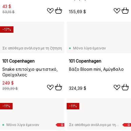
43 $
155,69 $
53,15 $
-17%
Σε απόθεμα ανάλογα με τη ζήτηση
Μόνο λίγα έμειναν
101 Copenhagen
101 Copenhagen
Snake επιτοίχιο φωτιστικό,
Βάζο Bloom mini, Αμύγδαλο
Ορείχαλκος
249 $
324,39 $
299,39 $
-11%
-11%
Μόνο λίγα έμειναν
Σε απόθεμα ανάλογα με τη ζήτηση
G
G