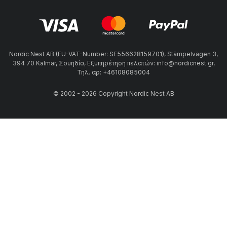
Nordic Nest AB (EU-VAT-Number: SE556628159701), Stämpelvägen 3,
394 70 Kalmar, Σουηδία, Εξυπηρέτηση πελατών: info@nordicnest.gr,
Τηλ. αρ: +46108085004
© 2002 - 2026 Copyright Nordic Nest AB