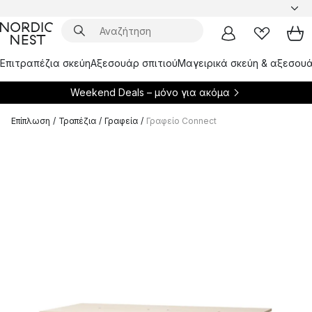
Επιτραπέζια σκεύη
Αξεσουάρ σπιτιού
Μαγειρικά σκεύη & αξεσουά
Weekend Deals – μόνο για
ακόμα
Επίπλωση
/
Τραπέζια
/
Γραφεία
/
Γραφείο Connect