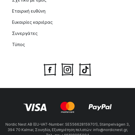
Εταιρική ευθύνη
Ευκαιρίες καριέρας
Συνεργάτες
Τύπος
Nordic Nest AB (EU-VAT-Number: SE556628159701), Stämpelvägen 3,
394 70 Kalmar, Σουηδία, Εξυπηρέτηση πελατών: info@nordicnest.gr,