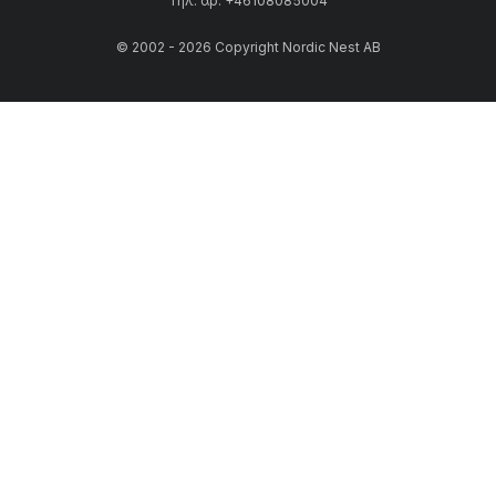
Τηλ. αρ: +46108085004
© 2002 - 2026 Copyright Nordic Nest AB