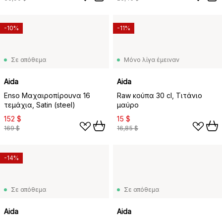
-10%
-11%
Σε απόθεμα
Μόνο λίγα έμειναν
Aida
Aida
Enso Μαχαιροπίρουνα 16
Raw κούπα 30 cl, Τιτάνιο
τεμάχια, Satin (steel)
μαύρο
152 $
15 $
169 $
16,85 $
-14%
Σε απόθεμα
Σε απόθεμα
Aida
Aida