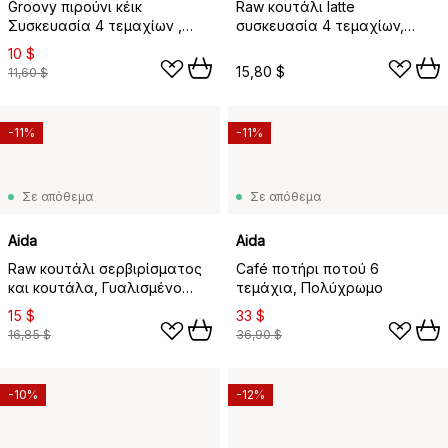
Groovy πιρούνι κέικ
Raw κουτάλι latte
Συσκευασία 4 τεμαχίων ,
συσκευασία 4 τεμαχίων,
ανοξείδωτο ατσάλι
Γυαλισμένο ανοξείδωτο
10 $
ατσάλι
15,80 $
11,60 $
-11%
-11%
Σε απόθεμα
Σε απόθεμα
Aida
Aida
Raw κουτάλι σερβιρίσματος
Café ποτήρι ποτού 6
και κουτάλα, Γυαλισμένο
τεμάχια, Πολύχρωμο
ανοξείδωτο ατσάλι
15 $
33 $
16,85 $
36,90 $
-10%
-12%