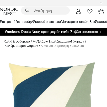
Επιτραπέζια σκεύη
Αξεσουάρ σπιτιού
Μαγειρικά σκεύη & αξεσουά
Weekend Deals:
Νέες προσφορές κάθε Σαββατοκύριακο
Χαλιά & υφάσματα
/
Μαξιλάρια & καλύμματα μαξιλαριών
/
Καλύμματα μαξιλαριών
/
Alma μαξιλαροθήκη 50x50 cm