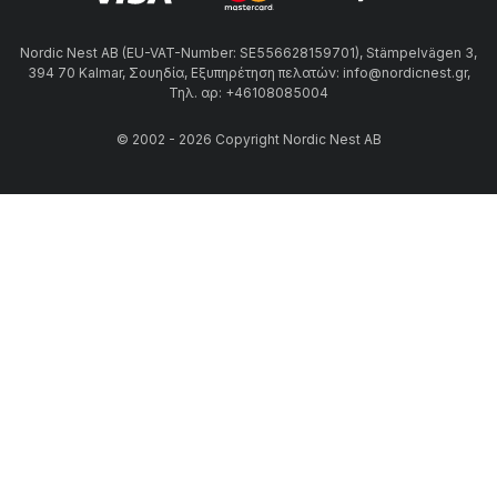
Nordic Nest AB (EU-VAT-Number: SE556628159701), Stämpelvägen 3,
394 70 Kalmar, Σουηδία, Εξυπηρέτηση πελατών: info@nordicnest.gr,
Τηλ. αρ: +46108085004
© 2002 - 2026 Copyright Nordic Nest AB