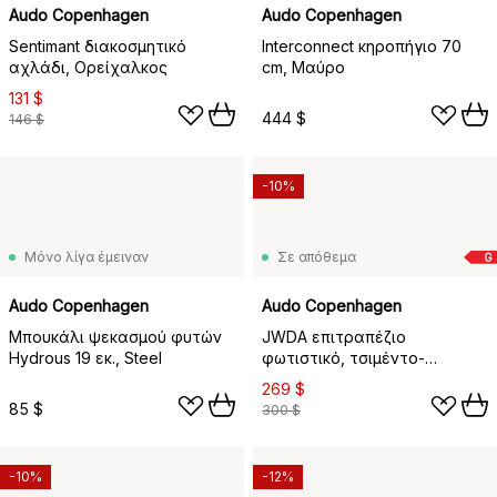
Audo Copenhagen
Audo Copenhagen
Sentimant διακοσμητικό
Interconnect κηροπήγιο 70
αχλάδι, Ορείχαλκος
cm, Μαύρο
131 $
444 $
146 $
-10%
Μόνο λίγα έμειναν
Σε απόθεμα
G
Audo Copenhagen
Audo Copenhagen
Μπουκάλι ψεκασμού φυτών
JWDA επιτραπέζιο
Hydrous 19 εκ., Steel
φωτιστικό, τσιμέντο-
ορείχαλκος, Small
269 $
85 $
300 $
-10%
-12%