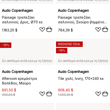
Audo Copenhagen
Audo Copenhagen
Passage τραπεζάκι
Passage τραπεζάκι
σαλονιού, Δρυς, Ø70 εκ.
σαλονιού, Σκούρο βαμμένος
δρυς, Ø50 εκ.
1.183,20 $
784,39 $
WEEKEND DEAL
-10%
-10%
Σε απόθεμα ανάλογα με τη ζήτηση
Σε απόθεμα ανάλογα με τη ζήτηση
Audo Copenhagen
Audo Copenhagen
Afteroom κρεμάστρα
Tile χαλί, Ivory, 170x240 εκ.
δαπέδου, Μαύρο
891,50 $
908,40 $
990,65 $
1.009,39 $