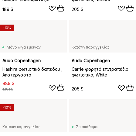
μπρούτζος
189 $
205 $
-10%
Μόνο λίγα έμειναν
Κατόπιν παραγγελίας
Audo Copenhagen
Audo Copenhagen
Hashira φωτιστικό δαπέδου ,
Carrie φορητό επιτραπέζιο
Ακατέργαστο
φωτιστικό, White
989 $
205 $
1.101 $
-10%
Κατόπιν παραγγελίας
Σε απόθεμα