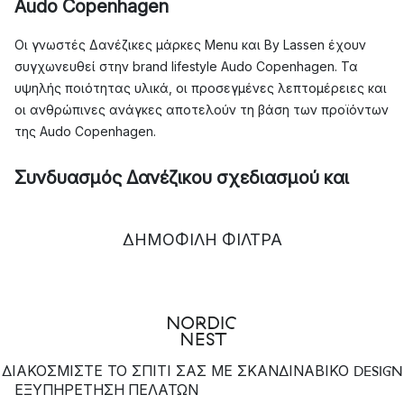
Audo Copenhagen
Οι γνωστές Δανέζικες μάρκες Menu και By Lassen έχουν
συγχωνευθεί στην brand lifestyle Audo Copenhagen. Τα
υψηλής ποιότητας υλικά, οι προσεγμένες λεπτομέρειες και
οι ανθρώπινες ανάγκες αποτελούν τη βάση των προϊόντων
της Audo Copenhagen.
Συνδυασμός Δανέζικου σχεδιασμού και
παγκόσμιων επιρροώ
ΔΗΜΟΦΙΛΉ ΦΊΛΤΡΑ
ν
Η Audo Copenhagen συνδυάζει τη Δανέζικη κληρονομιά
επίπλωσης με καινοτόμο και σύγχρονο σχεδιασμό από
άλλα μέρη του κόσμου. Το αποτέλεσμα είναι ένα σύγχρονο
Σκανδιναβικό design με κοινό παρονομαστή τα απαλά
σχήματα και την απλή έκφραση.
ΔΙΑΚΟΣΜΙΣΤΕ ΤΟ ΣΠΙΤΙ ΣΑΣ ΜΕ ΣΚΑΝΔΙΝΑΒΙΚΟ DESIGN
Νέο όνομα αλλά ίδια ποικιλία
ΕΞΥΠΗΡΈΤΗΣΗ ΠΕΛΑΤΏΝ