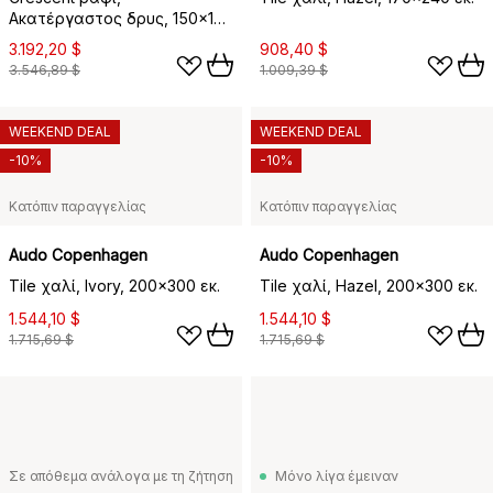
Ακατέργαστος δρυς, 150x173
εκ.
3.192,20 $
908,40 $
3.546,89 $
1.009,39 $
WEEKEND DEAL
WEEKEND DEAL
-10%
-10%
Κατόπιν παραγγελίας
Κατόπιν παραγγελίας
Audo Copenhagen
Audo Copenhagen
Tile χαλί, Ivory, 200x300 εκ.
Tile χαλί, Hazel, 200x300 εκ.
1.544,10 $
1.544,10 $
1.715,69 $
1.715,69 $
Σε απόθεμα ανάλογα με τη ζήτηση
Μόνο λίγα έμειναν