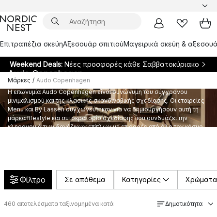
Επιτραπέζια σκεύη
Αξεσουάρ σπιτιού
Μαγειρικά σκεύη & αξεσουά
Weekend Deals:
Νέες προσφορές κάθε Σαββατοκύριακο
Audo Copenhagen
Μάρκες
/
Audo Copenhagen
Η επωνυμία Audo Copenhagen είναι συνώνυμη του σύγχρονου
μινιμαλισμού και της κλασικής σκανδιναβικής σχεδίασης. Οι εταιρείες
Menu και By Lassen συγχωνεύτηκαν για να δημιουργήσουν αυτή τη
μάρκα lifestyle και αυτοκρατορία σχεδίασης που συνδυάζει την
κληρονομιά των δανέζικων επίπλων με επιρροές από όλο τον κόσμο
για τη δημιουργία πρωτοποριακών και μοντέρνων προϊόντων
εσωτερικής διακόσμησης, όπως έπιπλα, φωτιστικά και αξεσουάρ.
Φίλτρο
Σε απόθεμα
Κατηγορίες
Χρώματ
460
αποτελέσματα ταξινομημένα κατά
Δημοτικότητα