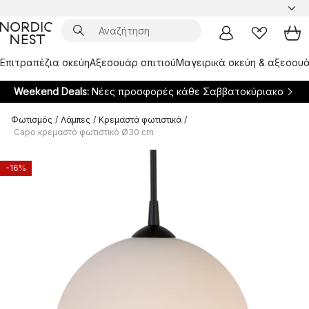
Επιτραπέζια σκεύη
Αξεσουάρ σπιτιού
Μαγειρικά σκεύη & αξεσουά
Weekend Deals:
Νέες προσφορές κάθε Σαββατοκύριακο
Φωτισμός
/
Λάμπες
/
Κρεμαστά φωτιστικά
/
Capo κρεμαστό φωτιστικό Ø30 cm
-16%