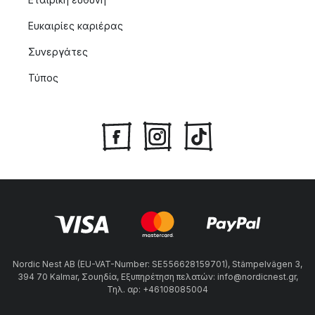
Ευκαιρίες καριέρας
Συνεργάτες
Τύπος
Nordic Nest AB (EU-VAT-Number: SE556628159701), Stämpelvägen 3,
394 70 Kalmar, Σουηδία, Εξυπηρέτηση πελατών: info@nordicnest.gr,
Τηλ. αρ: +46108085004