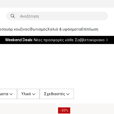
ξεσουάρ κουζίνας
Φωτισμός
Χαλιά & υφάσματα
Επίπλωση
Weekend Deals:
Νέες προσφορές κάθε Σαββατοκύριακο
ματα
Υλικό
Σχεδιαστές
-20%