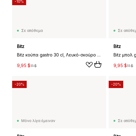
-10%
Σε απόθεμα
Σε απόθε
Bitz
Bitz
Bitz κούπα gastro 30 cl, Λευκό-σκούρο μπλε
Bitz μπολ 
9,95 $
9,95 $
11 $
11 $
-20%
-20%
Μόνο λίγα έμειναν
Σε απόθε