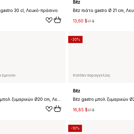
Bitz
 gastro 30 cl, Λευκό-πράσινο
13,60 $
17 $
-20%
 έμειναν
Κατόπιν παραγγελίας
Bitz
Bitz gastro μπολ ζυμαρικών Ø20 cm, Λευκό-σκούρο μπλε
16,85 $
21 $
-10%