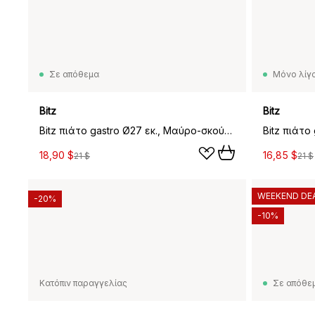
Σε απόθεμα
Μόνο λίγα
Bitz
Bitz
Bitz πιάτο gastro Ø27 εκ., Μαύρο-σκούρο μπλε
18,90 $
16,85 $
21 $
21 $
WEEKEND DE
-20%
-10%
Κατόπιν παραγγελίας
Σε απόθε