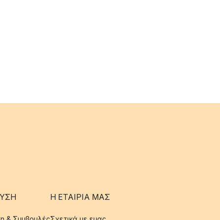
ΥΣΗ
Η ΕΤΑΊΡΙΑ ΜΑΣ
η & Συμβουλές
Σχετικά με εμας