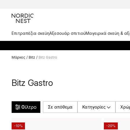
Επιτραπέζια σκεύη
Αξεσουάρ σπιτιού
Μαγειρικά σκεύη & α
Μάρκες
/
Bitz
/
Bitz Gastro
Bitz Gastro
Φίλτρο
Σε απόθεμα
Κατηγορίες
Χρώ
-10%
-20%