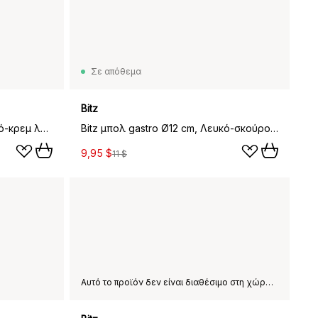
Σε απόθεμα
Bitz
Bitz μπολ gastro Ø12 cm, Λευκό-κρεμ λευκό
Bitz μπολ gastro Ø12 cm, Λευκό-σκούρο μπλε
9,95 $
11 $
Αυτό το προϊόν δεν είναι διαθέσιμο στη χώρα παράδοσης που έχετε επιλέξει.