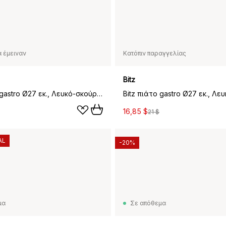
 έμειναν
Κατόπιν παραγγελίας
Bitz
Bitz πιάτο gastro Ø27 εκ., Λευκό-σκούρο μπλε
16,85 $
21 $
AL
-20%
μα
Σε απόθεμα