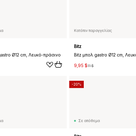
μα
Κατόπιν παραγγελίας
Bitz
gastro Ø12 cm, Λευκό-πράσινο
9,95 $
11 $
-20%
μα
Σε απόθεμα