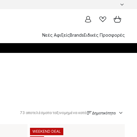
Νεές Αφιξείς
Brands
Ειδικές Προσφορές
73
αποτελέσματα ταξινομημένα κατά
Δημοτικότητα
WEEKEND DEAL