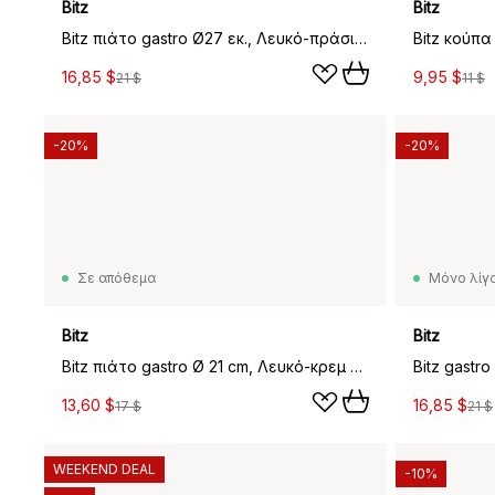
Bitz
Bitz
Bitz πιάτο gastro Ø27 εκ., Λευκό-πράσινο
Bitz κούπα
16,85 $
9,95 $
21 $
11 $
-20%
-20%
Σε απόθεμα
Μόνο λίγα
Bitz
Bitz
Bitz πιάτο gastro Ø 21 cm, Λευκό-κρεμ λευκό
13,60 $
16,85 $
17 $
21 $
WEEKEND DEAL
-10%