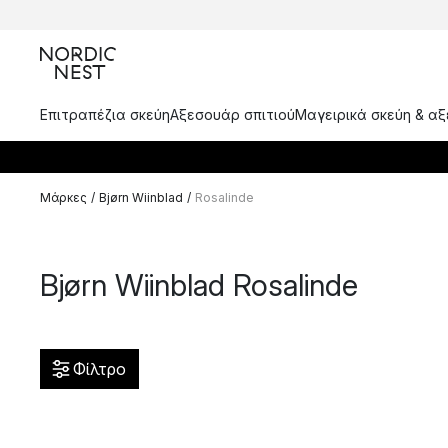
Επιτραπέζια σκεύη
Αξεσουάρ σπιτιού
Μαγειρικά σκεύη & α
Μάρκες
/
Bjørn Wiinblad
/
Rosalinde
Bjørn Wiinblad Rosalinde
Φίλτρο