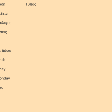
ωση
Τύπος
ιξείς
έλερς
σεις
ια Δώρα
nds
iday
onday
ις