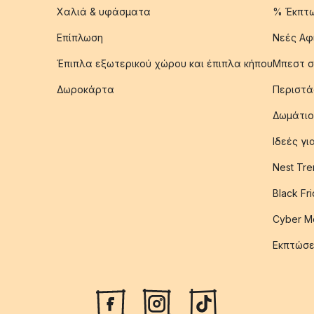
Χαλιά & υφάσματα
% Έκπτ
Επίπλωση
Νεές Αφ
Έπιπλα εξωτερικού χώρου και έπιπλα κήπου
Μπεστ σ
Δωροκάρτα
Περιστά
Δωμάτιο
Ιδεές γ
Nest Tre
Black Fr
Cyber M
Εκπτώσε