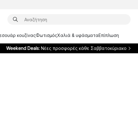
ξεσουάρ κουζίνας
Φωτισμός
Χαλιά & υφάσματα
Επίπλωση
Weekend Deals:
Νέες προσφορές κάθε Σαββατοκύριακο