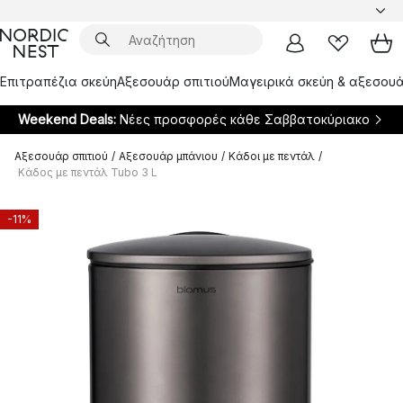
Επιτραπέζια σκεύη
Αξεσουάρ σπιτιού
Μαγειρικά σκεύη & αξεσουά
Weekend Deals:
Νέες προσφορές κάθε Σαββατοκύριακο
Αξεσουάρ σπιτιού
/
Αξεσουάρ μπάνιου
/
Κάδοι με πεντάλ
/
Κάδος με πεντάλ Tubo 3 L
-11%