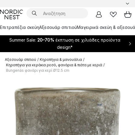
Επιτραπέζια σκεύη
Αξεσουάρ σπιτιού
Μαγειρικά σκεύη & αξεσουά
Summer Sale:
20–70%
έκπτωση σε χιλιάδες προϊόντα
design*
Αξεσουάρ σπιτιού
/
Κηροπήγια & μανουάλια
/
Κηροπήγια για κεράκια ρεσό, φανάρια & πιάτα με κεριά
/
Bungenäs φανάρι για κερί Ø12.5 cm