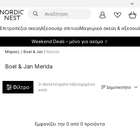
Επιτραπέζια σκεύη
Αξεσουάρ σπιτιού
Μαγειρικά σκεύη & αξεσουά
Weekend Deals – μόνο για
ακόμα
Μάρκες
/
Boel & Jan
/
Merida
Boel & Jan Merida
0
αποτελέσματα ταξινομημένα
Φίλτρο
Δημοτικότητα
κατά
Εμφανίζει την 0 από 0 προϊόντα