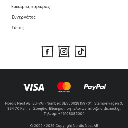
Ευκαιρίες καριέρας
Συνεργάτες
Τύπος
Nordic Nest AB (EU-VAT-Number: SE556628159701), Stämpelvägen 3,
394 70 Kalmar, Σουηδία, Εξυπηρέτηση πελατών: info@nordicnest.gr,
Τηλ. αρ: +46108085004
© 2002 - 2026 Copyright Nordic Nest AB