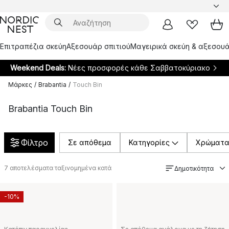
Επιτραπέζια σκεύη
Αξεσουάρ σπιτιού
Μαγειρικά σκεύη & αξεσουά
Weekend Deals:
Νέες προσφορές κάθε Σαββατοκύριακο
Μάρκες
/
Brabantia
/
Touch Bin
Brabantia Touch Bin
Φίλτρο
Σε απόθεμα
Κατηγορίες
Χρώματ
7
αποτελέσματα ταξινομημένα κατά
Δημοτικότητα
-10%