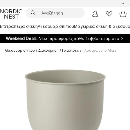
Επιτραπέζια σκεύη
Αξεσουάρ σπιτιού
Μαγειρικά σκεύη & αξεσουά
Weekend Deals:
Νέες προσφορές κάθε Σαββατοκύριακο
Αξεσουάρ σπιτιού
/
Διακόσμηση
/
Γλάστρες
/
Γλάστρα Juno Μπεζ