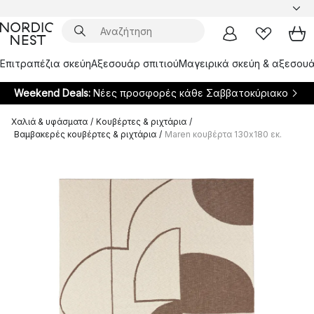
Επιτραπέζια σκεύη
Αξεσουάρ σπιτιού
Μαγειρικά σκεύη & αξεσουά
Weekend Deals:
Νέες προσφορές κάθε Σαββατοκύριακο
Χαλιά & υφάσματα
/
Κουβέρτες & ριχτάρια
/
Βαμβακερές κουβέρτες & ριχτάρια
/
Maren κουβέρτα 130x180 εκ.