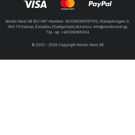
Nordic Nest AB (EU-VAT-Number: SE556628159701), Stämpelvägen 3,
394 70 Kalmar, Σουηδία, Εξυπηρέτηση πελατών: info@nordicnest.gr,
Τηλ. αρ: +46108085004
© 2002 - 2026 Copyright Nordic Nest AB