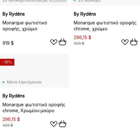
Σε απόθεμα ανάλογα με τη ζήτηση
Σε απόθεμα
By Rydéns
By Rydéns
Monarque φωτιστικό
Monarque φωτιστικό οροφής
οροφής, χρώμιο
chrome, χρώμιο
296,15 $
919 $
329 $
-10%
Μόνο λίγα έμειναν
By Rydéns
Monarque φωτιστικό οροφής
chrome, Χρωμίου-μαύρο
296,15 $
329 $