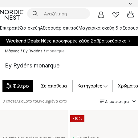
Επιτραπέζια σκεύη
Αξεσουάρ σπιτιού
Μαγειρικά σκεύη & αξεσουά
Weekend Deals:
Νέες προσφορές κάθε Σαββατοκύριακο
Μάρκες
/
By Rydéns
/
monarque
By Rydéns monarque
Φίλτρο
Σε απόθεμα
Κατηγορίες
Χρώματ
3
αποτελέσματα ταξινομημένα κατά
Δημοτικότητα
-10%