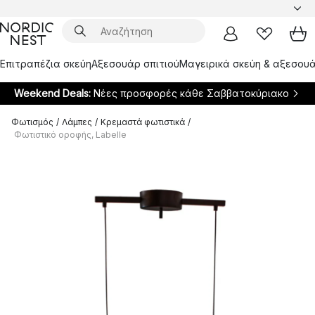
Επιτραπέζια σκεύη
Αξεσουάρ σπιτιού
Μαγειρικά σκεύη & αξεσουά
Weekend Deals:
Νέες προσφορές κάθε Σαββατοκύριακο
Φωτισμός
/
Λάμπες
/
Κρεμαστά φωτιστικά
/
Φωτιστικό οροφής, Labelle