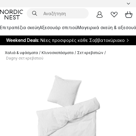
Επιτραπέζια σκεύη
Αξεσουάρ σπιτιού
Μαγειρικά σκεύη & αξεσουά
Weekend Deals:
Νέες προσφορές κάθε Σαββατοκύριακο
Χαλιά & υφάσματα
/
Κλινοσκεπάσματα
/
Σετ κρεβατιών
/
Dagny σετ κρεβατιού