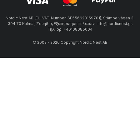
Nordic Nest AB (EU-VAT-Number: SE556628159701), Stämpelvägen 3,
394 70 Kalmar, Σουηδία, Εξυπηρέτηση πελατών: info@nordicnest.gr,
Τηλ. αρ: +46108085004
© 2002 - 2026 Copyright Nordic Nest AB