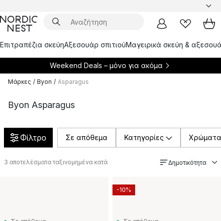
Επιτραπέζια σκεύη
Αξεσουάρ σπιτιού
Μαγειρικά σκεύη & αξεσουά
Weekend Deals – μόνο για
ακόμα
Μάρκες
/
Byon
/
Asparagus
Byon Asparagus
Φίλτρο
Σε απόθεμα
Κατηγορίες
Χρώματ
3
αποτελέσματα ταξινομημένα κατά
Δημοτικότητα
-10%