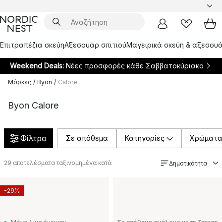
Επιτραπέζια σκεύη
Αξεσουάρ σπιτιού
Μαγειρικά σκεύη & αξεσουά
Weekend Deals:
Νέες προσφορές κάθε Σαββατοκύριακο
Μάρκες
/
Byon
/
Calore
Byon Calore
Φίλτρο
Σε απόθεμα
Κατηγορίες
Χρώματ
29
αποτελέσματα ταξινομημένα κατά
Δημοτικότητα
-29%