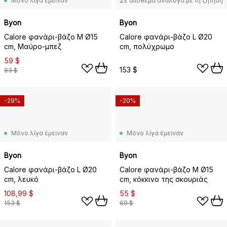
Μόνο λίγα έμειναν
Σε απόθεμα ανάλογα με τη ζήτηση
Byon
Byon
Calore φανάρι-βάζο M Ø15
Calore φανάρι-βάζο L Ø20
cm, Μαύρο-μπεζ
cm, πολύχρωμο
59 $
153 $
83 $
-29%
-20%
Μόνο λίγα έμειναν
Μόνο λίγα έμειναν
Byon
Byon
Calore φανάρι-βάζο L Ø20
Calore φανάρι-βάζο M Ø15
cm, λευκό
cm, κόκκινο της σκουριάς
108,99 $
55 $
153 $
69 $