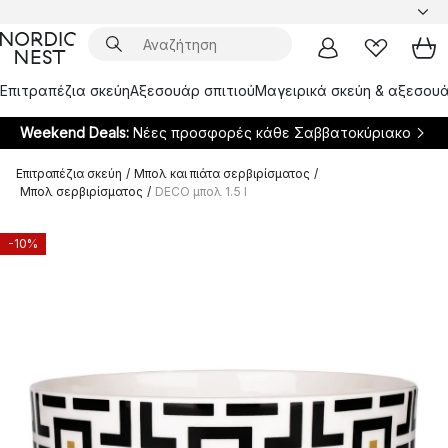
Επιτραπέζια σκεύη
Αξεσουάρ σπιτιού
Μαγειρικά σκεύη & αξεσουά
Weekend Deals:
Νέες προσφορές κάθε Σαββατοκύριακο
Επιτραπέζια σκεύη
/
Μπολ και πιάτα σερβιρίσματος
/
Μπολ σερβιρίσματος
/
DECO μπολ 1.5 l
-10%