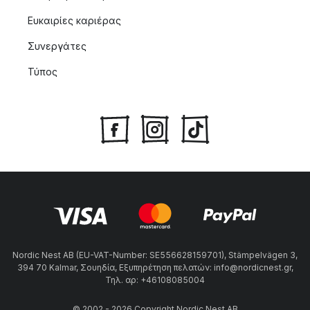
Ευκαιρίες καριέρας
Συνεργάτες
Τύπος
Nordic Nest AB (EU-VAT-Number: SE556628159701), Stämpelvägen 3,
394 70 Kalmar, Σουηδία, Εξυπηρέτηση πελατών: info@nordicnest.gr,
Τηλ. αρ: +46108085004
© 2002 - 2026 Copyright Nordic Nest AB