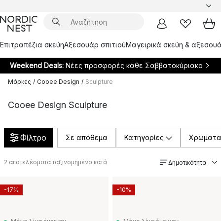
Επιτραπέζια σκεύη
Αξεσουάρ σπιτιού
Μαγειρικά σκεύη & αξεσουά
Weekend Deals:
Νέες προσφορές κάθε Σαββατοκύριακο
Μάρκες
/
Cooee Design
/
Sculpture
Cooee Design Sculpture
Φίλτρο
Σε απόθεμα
Κατηγορίες
Χρώματ
2
αποτελέσματα ταξινομημένα κατά
Δημοτικότητα
-17%
-10%