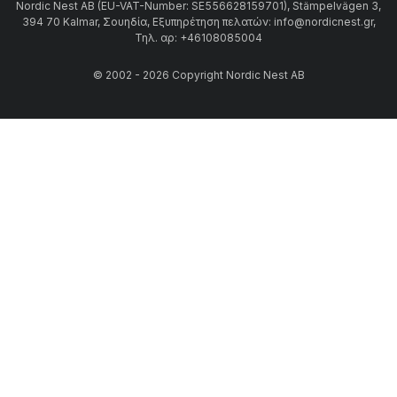
Nordic Nest AB (EU-VAT-Number: SE556628159701), Stämpelvägen 3,
394 70 Kalmar, Σουηδία, Εξυπηρέτηση πελατών: info@nordicnest.gr,
Τηλ. αρ: +46108085004
© 2002 - 2026 Copyright Nordic Nest AB