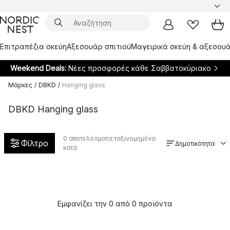
Επιτραπέζια σκεύη
Αξεσουάρ σπιτιού
Μαγειρικά σκεύη & αξεσουά
Weekend Deals:
Νέες προσφορές κάθε Σαββατοκύριακο
Μάρκες
/
DBKD
/
Hanging glass
DBKD Hanging glass
0
αποτελέσματα ταξινομημένα
Φίλτρο
Δημοτικότητα
κατά
Εμφανίζει την 0 από 0 προϊόντα