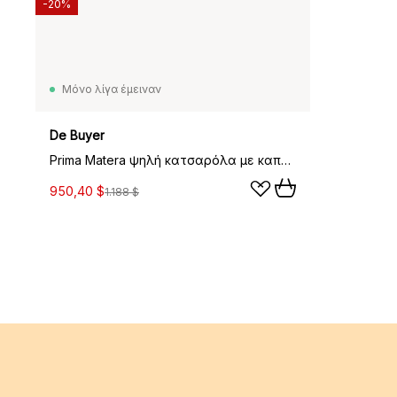
-20%
Μόνο λίγα έμειναν
De Buyer
Prima Matera ψηλή κατσαρόλα με καπάκι για επαγωγική εστία, 20 cm
950,40 $
1.188 $