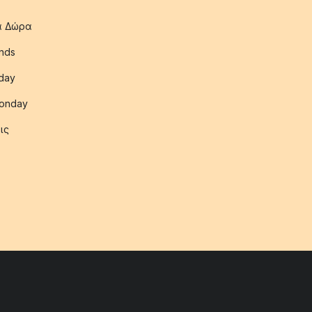
ια Δώρα
nds
iday
onday
ις