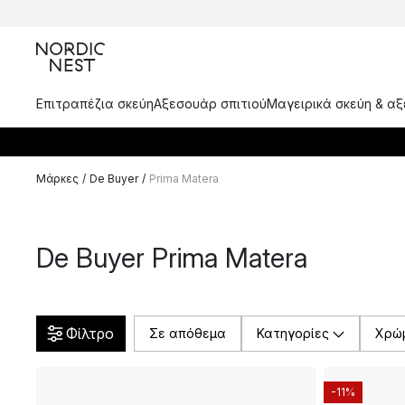
Επιτραπέζια σκεύη
Αξεσουάρ σπιτιού
Μαγειρικά σκεύη & α
Μάρκες
/
De Buyer
/
Prima Matera
De Buyer Prima Matera
Φίλτρο
Σε απόθεμα
Κατηγορίες
Χρώ
-11%