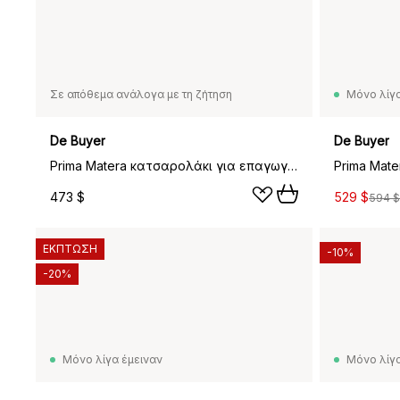
Σε απόθεμα ανάλογα με τη ζήτηση
Μόνο λίγα
De Buyer
De Buyer
Prima Matera κατσαρολάκι για επαγωγική εστία, 14 cm
473 $
529 $
594 $
ΕΚΠΤΩΣΗ
-10%
-20%
Μόνο λίγα έμειναν
Μόνο λίγα