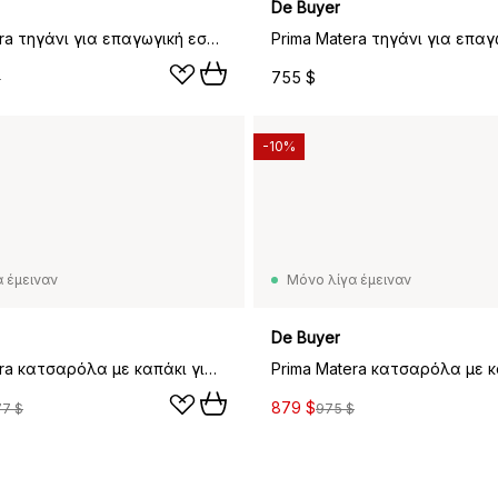
De Buyer
Prima Matera τηγάνι για επαγωγική εστία, 23,5 cm
755 $
$
-10%
 έμειναν
Μόνο λίγα έμειναν
De Buyer
Prima Matera κατσαρόλα με καπάκι για επαγωγική εστία, 16 cm
879 $
7 $
975 $