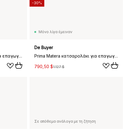
-30%
Μόνο λίγα έμειναν
De Buyer
Prima Matera κατσαρολάκι για επαγωγική εστία, 18 cm
Prima Matera κατσαρολάκι για επαγωγική εστία, 24 cm
790,50 $
1.127 $
Σε απόθεμα ανάλογα με τη ζήτηση