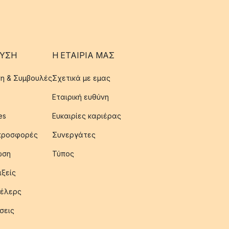
ΥΣΗ
Η ΕΤΑΊΡΙΑ ΜΑΣ
η & Συμβουλές
Σχετικά με εμας
Εταιρική ευθύνη
es
Ευκαιρίες καριέρας
 προσφορές
Συνεργάτες
ωση
Τύπος
ιξείς
έλερς
σεις