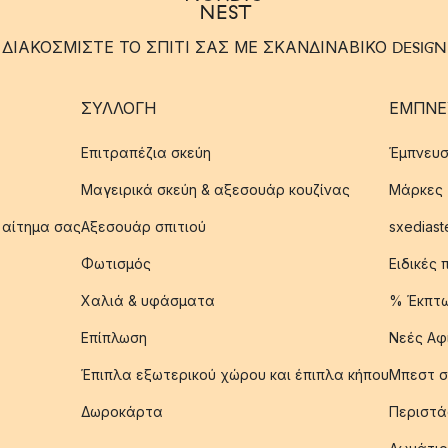
ΔΙΑΚΟΣΜΙΣΤΕ ΤΟ ΣΠΙΤΙ ΣΑΣ ΜΕ ΣΚΑΝΔΙΝΑΒΙΚΟ DESIGN
ΣΥΛΛΟΓΉ
ΈΜΠΝΕ
Επιτραπέζια σκεύη
Έμπνευσ
Μαγειρικά σκεύη & αξεσουάρ κουζίνας
Μάρκες
 αίτημα σας
Αξεσουάρ σπιτιού
sxediast
Φωτισμός
Ειδικές
Χαλιά & υφάσματα
% Έκπτ
Επίπλωση
Νεές Αφ
Έπιπλα εξωτερικού χώρου και έπιπλα κήπου
Μπεστ σ
Δωροκάρτα
Περιστά