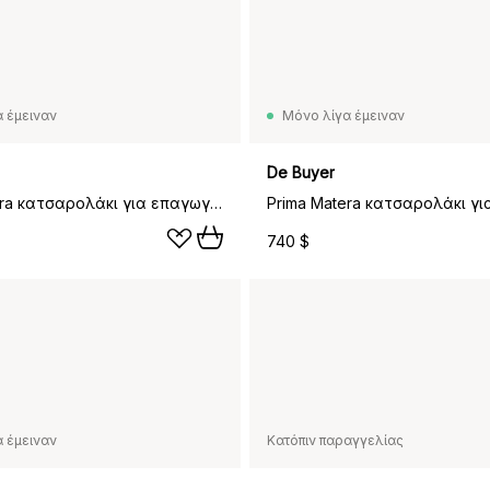
 έμειναν
Μόνο λίγα έμειναν
De Buyer
Prima Matera κατσαρολάκι για επαγωγική εστία, 16 cm
740 $
 έμειναν
Κατόπιν παραγγελίας