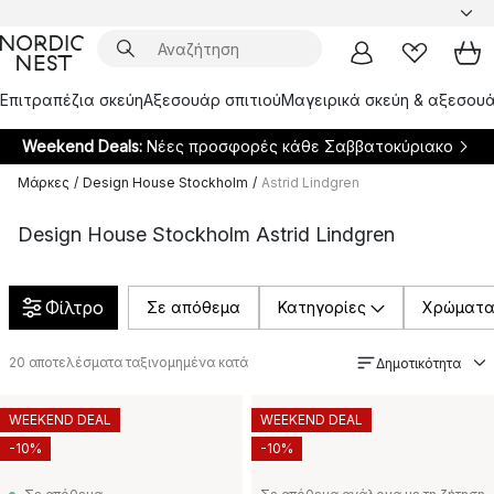
Επιτραπέζια σκεύη
Αξεσουάρ σπιτιού
Μαγειρικά σκεύη & αξεσουά
Weekend Deals:
Νέες προσφορές κάθε Σαββατοκύριακο
Μάρκες
/
Design House Stockholm
/
Astrid Lindgren
Design House Stockholm Astrid Lindgren
Φίλτρο
Σε απόθεμα
Κατηγορίες
Χρώματ
20
αποτελέσματα ταξινομημένα κατά
Δημοτικότητα
WEEKEND DEAL
WEEKEND DEAL
-10%
-10%