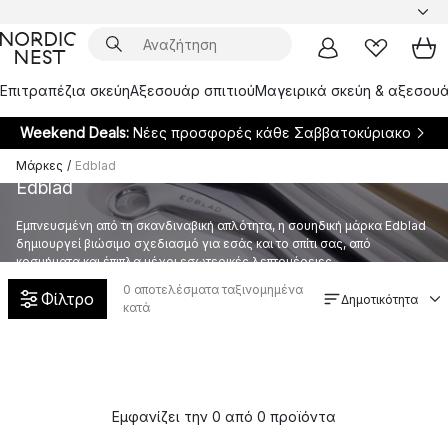
Επιτραπέζια σκεύη
Αξεσουάρ σπιτιού
Μαγειρικά σκεύη & αξεσουά
Weekend Deals:
Νέες προσφορές κάθε Σαββατοκύριακο
Μάρκες
/
Edblad
Edblad
Εμπνευσμένη από τη σκανδιναβική απλότητα, η σουηδική μάρκα Edblad
δημιουργεί βιώσιμο σχεδιασμό για εσάς και το σπίτι σας, από
κοσμήματα και έπιπλα μέχρι εσωτερικές λεπτομέρειες.
0
αποτελέσματα ταξινομημένα
Φίλτρο
Δημοτικότητα
κατά
Εμφανίζει την 0 από 0 προϊόντα