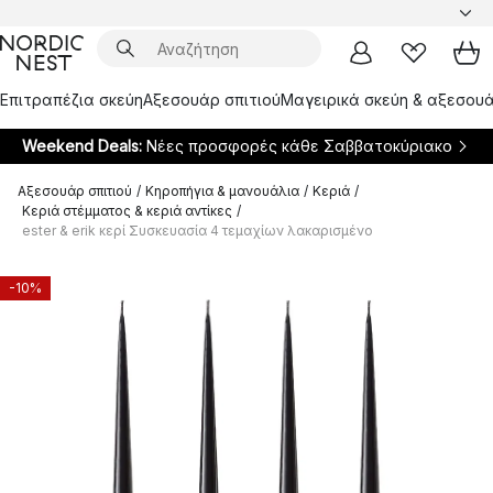
Επιτραπέζια σκεύη
Αξεσουάρ σπιτιού
Μαγειρικά σκεύη & αξεσουά
Weekend Deals:
Νέες προσφορές κάθε Σαββατοκύριακο
Αξεσουάρ σπιτιού
/
Κηροπήγια & μανουάλια
/
Κεριά
/
Κεριά στέμματος & κεριά αντίκες
/
ester & erik κερί Συσκευασία 4 τεμαχίων λακαρισμένο
-10%