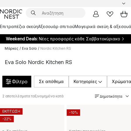
Επιτραπέζια σκεύη
Αξεσουάρ σπιτιού
Μαγειρικά σκεύη & αξεσουά
Weekend Deals:
Νέες προσφορές κάθε Σαββατοκύριακο
Μάρκες
/
Eva Solo
/
Nordic Kitchen RS
Eva Solo Nordic Kitchen RS
Φίλτρο
Σε απόθεμα
Κατηγορίες
Χρώματ
2
αποτελέσματα ταξινομημένα κατά
Δημοτικότητα
ΕΚΠΤΩΣΗ
-10%
-22%