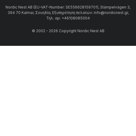
Nordic Nest AB (EU-VAT-Number: SE556628159701), Stämpelvägen 3,
394 70 Kalmar, Σουηδία, Εξυπηρέτηση πελατών: info@nordicnest.gr,
Τηλ. αρ: +46108085004
© 2002 - 2026 Copyright Nordic Nest AB