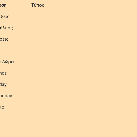
ωση
Τύπος
ιξείς
έλερς
σεις
ια Δώρα
nds
iday
onday
ις