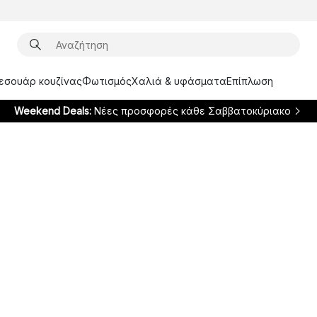
ξεσουάρ κουζίνας
Φωτισμός
Χαλιά & υφάσματα
Επίπλωση
Weekend Deals:
Νέες προσφορές κάθε Σαββατοκύριακο