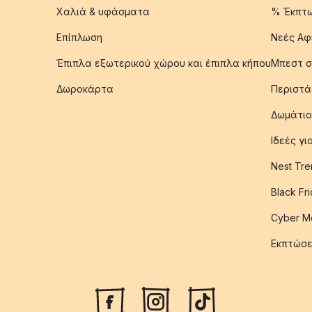
Χαλιά & υφάσματα
% Έκπτ
Επίπλωση
Νεές Αφ
Έπιπλα εξωτερικού χώρου και έπιπλα κήπου
Μπεστ σ
Δωροκάρτα
Περιστά
Δωμάτιο
Ιδεές γ
Nest Tre
Black Fr
Cyber M
Εκπτώσε