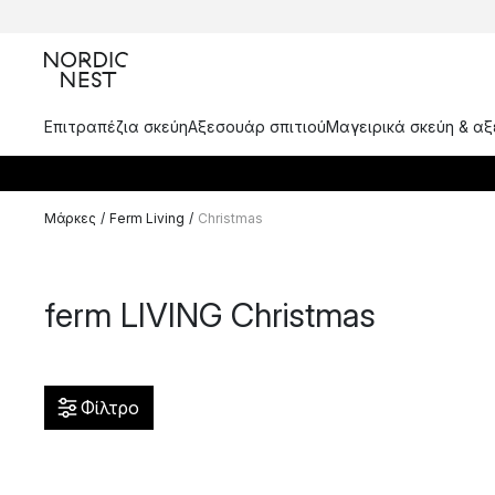
Επιτραπέζια σκεύη
Αξεσουάρ σπιτιού
Μαγειρικά σκεύη & α
Μάρκες
/
Ferm Living
/
Christmas
ferm LIVING Christmas
Φίλτρο