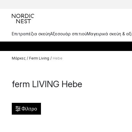
Επιτραπέζια σκεύη
Αξεσουάρ σπιτιού
Μαγειρικά σκεύη & α
Μάρκες
/
Ferm Living
/
Hebe
ferm LIVING Hebe
Φίλτρο