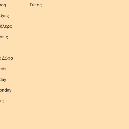
ωση
Τύπος
ιξείς
έλερς
σεις
ια Δώρα
nds
iday
onday
ις