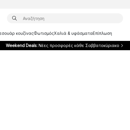
ξεσουάρ κουζίνας
Φωτισμός
Χαλιά & υφάσματα
Επίπλωση
Weekend Deals:
Νέες προσφορές κάθε Σαββατοκύριακο