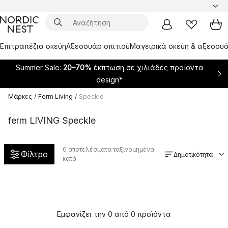
Επιτραπέζια σκεύη
Αξεσουάρ σπιτιού
Μαγειρικά σκεύη & αξεσουά
Summer Sale:
20–70%
έκπτωση σε χιλιάδες προϊόντα
design*
Μάρκες
/
Ferm Living
/
Speckle
ferm LIVING Speckle
0
αποτελέσματα ταξινομημένα
Φίλτρο
Δημοτικότητα
κατά
Εμφανίζει την 0 από 0 προϊόντα