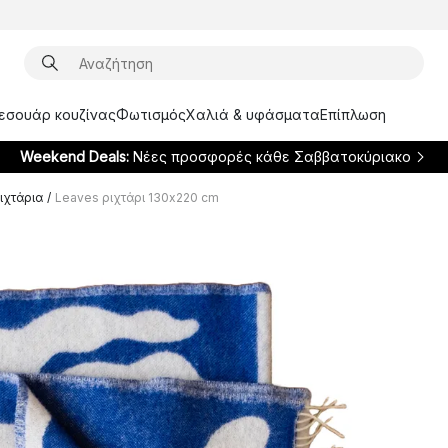
ξεσουάρ κουζίνας
Φωτισμός
Χαλιά & υφάσματα
Επίπλωση
Weekend Deals:
Νέες προσφορές κάθε Σαββατοκύριακο
ιχτάρια
/
Leaves ριχτάρι 130x220 cm