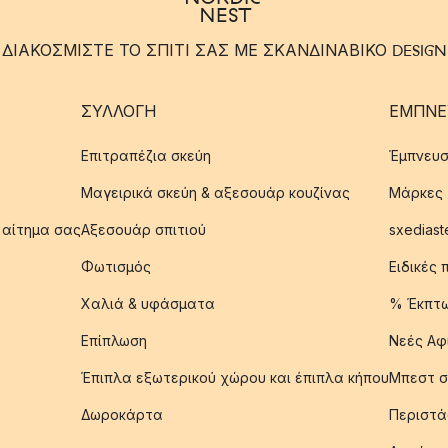
ΔΙΑΚΟΣΜΙΣΤΕ ΤΟ ΣΠΙΤΙ ΣΑΣ ΜΕ ΣΚΑΝΔΙΝΑΒΙΚΟ DESIGN
ΣΥΛΛΟΓΉ
ΈΜΠΝΕ
Επιτραπέζια σκεύη
Έμπνευσ
Μαγειρικά σκεύη & αξεσουάρ κουζίνας
Μάρκες
 αίτημα σας
Αξεσουάρ σπιτιού
sxediast
Φωτισμός
Ειδικές
Χαλιά & υφάσματα
% Έκπτ
Επίπλωση
Νεές Αφ
Έπιπλα εξωτερικού χώρου και έπιπλα κήπου
Μπεστ σ
Δωροκάρτα
Περιστά