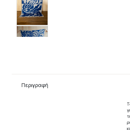
Περιγραφή
Τ
γ
τ
ρ
κ