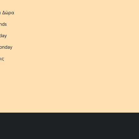
ια Δώρα
nds
iday
onday
ις