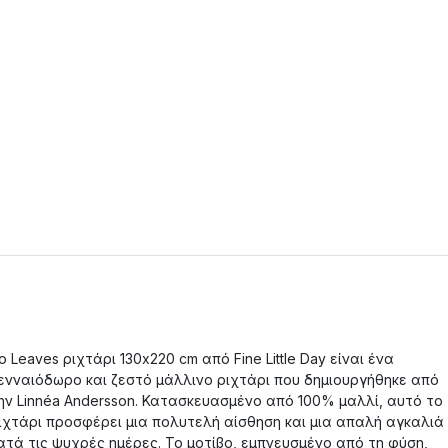
ο Leaves ριχτάρι 130x220 cm από Fine Little Day είναι ένα
ενναιόδωρο και ζεστό μάλλινο ριχτάρι που δημιουργήθηκε από
ην Linnéa Andersson. Κατασκευασμένο από 100% μαλλί, αυτό το
ιχτάρι προσφέρει μια πολυτελή αίσθηση και μια απαλή αγκαλιά
ατά τις ψυχρές ημέρες. Το μοτίβο, εμπνευσμένο από τη φύση,