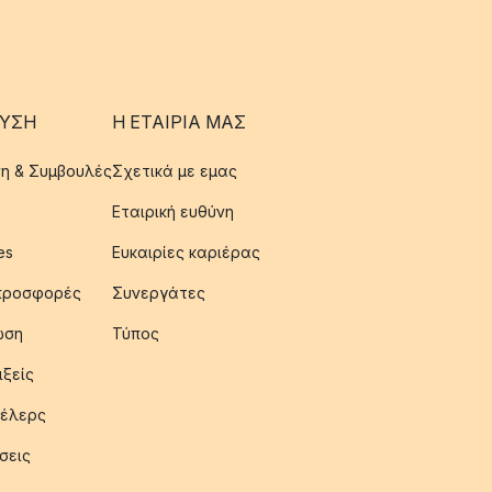
ΥΣΗ
Η ΕΤΑΊΡΙΑ ΜΑΣ
η & Συμβουλές
Σχετικά με εμας
Εταιρική ευθύνη
es
Ευκαιρίες καριέρας
 προσφορές
Συνεργάτες
ωση
Τύπος
ιξείς
έλερς
σεις