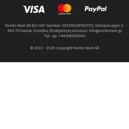
Nordic Nest AB (EU-VAT-Number: SE556628159701), Stämpelvägen 3,
394 70 Kalmar, Σουηδία, Εξυπηρέτηση πελατών: info@nordicnest.gr,
Τηλ. αρ: +46108085004
© 2002 - 2026 Copyright Nordic Nest AB