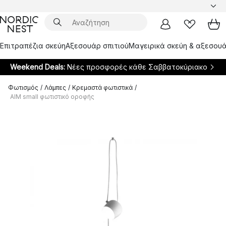
Επιτραπέζια σκεύη
Αξεσουάρ σπιτιού
Μαγειρικά σκεύη & αξεσουά
Weekend Deals:
Νέες προσφορές κάθε Σαββατοκύριακο
Φωτισμός
/
Λάμπες
/
Κρεμαστά φωτιστικά
/
AIM small φωτιστικό οροφής