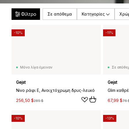
Φίλτρο
Σε απόθεμα
Κατηγορίες
Χρώ
-10%
-11%
Μόνο λίγα έμειναν
Σε απόθε
Gejst
Gejst
Nivo ράφι E, Ανοιχτόχρωμη δρυς-λευκό
256,50 $
67,99 $
285 $
76 
-10%
-13%