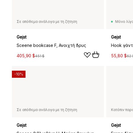
Σε απόθεμα ανάλογα με τη ζήτηση
Μόνο λίγα
Gejst
Gejst
Sceene bookcase F, Ανοιχτή δρυς
405,90 $
55,80 $
451 $
62 
-10%
Σε απόθεμα ανάλογα με τη ζήτηση
Κατόπιν παρ
Gejst
Gejst