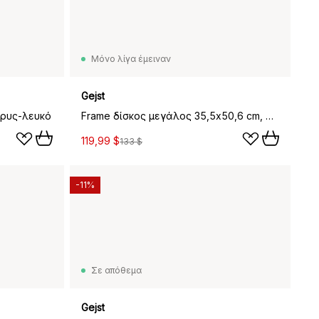
Μόνο λίγα έμειναν
Gejst
δρυς-λευκό
Frame δίσκος μεγάλος 35,5x50,6 cm, Δρυς-ανοιχτό γκρι
119,99 $
133 $
-11%
Σε απόθεμα
Gejst