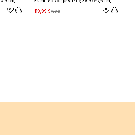
Frame δίσκος μεγάλος 35,5x50,6 cm, Δρυς-μπεζ
Frame δίσκος μεγάλος 35,5x50,6 cm, Δρυς-πράσινο
119,99 $
133 $