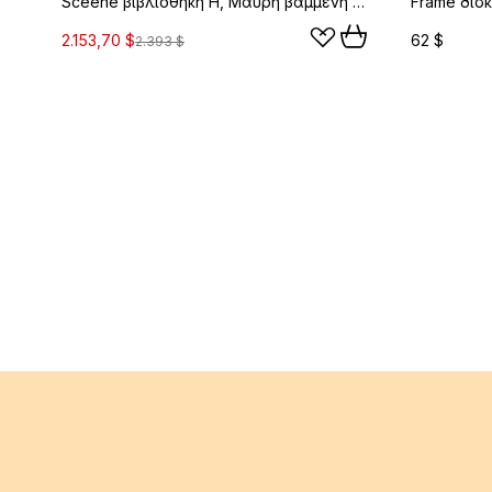
Sceene βιβλιοθήκη H, Μαύρη βαμμένη δρυς
2.153,70 $
62 $
2.393 $