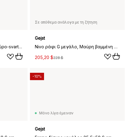
Σε απόθεμα ανάλογα με τη ζήτηση
Gejst
Underground κρεμάστρα, Μαύρο-svartbetsad ek
Nivo ράφι G μεγάλο, Μαύρη βαμμένη φράξος-black
205,20 $
228 $
-10%
Μόνο λίγα έμειναν
Gejst