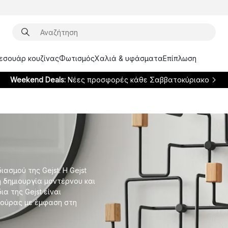
ξεσουάρ κουζίνας
Φωτισμός
Χαλιά & υφάσματα
Επίπλωση
Weekend Deals:
Νέες προσφορές κάθε Σαββατοκύριακο
σμού της Gejst. Η Gejst
η δημιουργία μοντέρνου και
α της Gejst είναι
τούρας με έμφαση στη