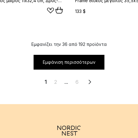
Frame δίσκος μικρός 11x32,4 cm, Δρυς-πράσινο
133 $
Εμφανίζει την 36 από 192 προϊόντα
Εμφάνιση περισσότερων
1
2
...
6