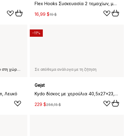
ο
Flex Hooks Συσκευασία 2 τεμαχίων, μαύρο
16,99 $
19 $
-11%
Αυτό το προϊόν δεν είναι διαθέσιμο στη χώρα παράδοσης που έχετε επιλέξει.
Σε απόθεμα ανάλογα με τη ζήτηση
Gejst
m, Λευκό
Kydo δίσκος με χερούλια 40,5x27x23,5 cm, Ek-beige white
229 $
256,15 $