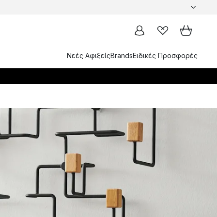
Νεές Αφιξείς
Brands
Ειδικές Προσφορές