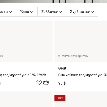
ματα
Υλικό
Συλλογές
Σχεδιαστές
μα
Μόνο λίγα έμειναν
Gejst
Glim καθρέφτης/κηροπήγιο οβάλ 12x28 cm, μαύρο
95 $
$
-10%