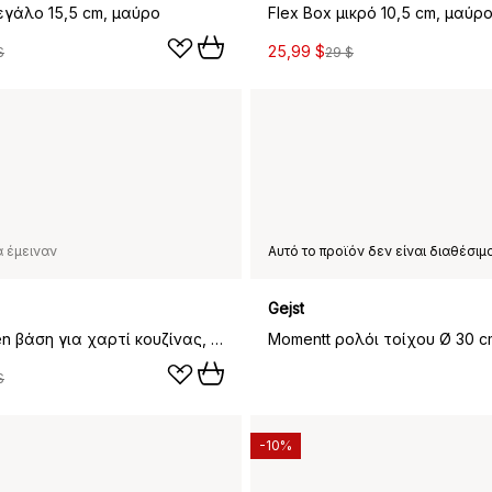
εγάλο 15,5 cm, μαύρο
Flex Box μικρό 10,5 cm, μαύρ
25,99 $
$
29 $
 έμειναν
Gejst
Grab kitchen βάση για χαρτί κουζίνας, Μαύρη βαμμένη δρυς
Momentt ρολόι τοίχου Ø 30 c
$
-10%