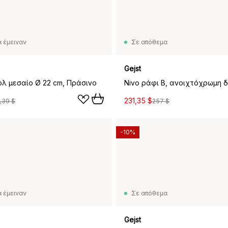
 έμειναν
Σε απόθεμα
Gejst
ολ μεσαίο Ø 22 cm, Πράσινο
Nivo ράφι B, ανοιχτόχρωμη 
231,35 $
,39 $
257 $
-10%
 έμειναν
Σε απόθεμα
Gejst