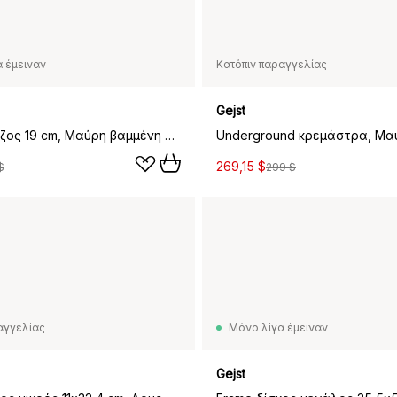
 έμειναν
Κατόπιν παραγγελίας
Gejst
Hook γάντζος 19 cm, Μαύρη βαμμένη δρυς-χρώμιο
269,15 $
$
299 $
αγγελίας
Μόνο λίγα έμειναν
Gejst