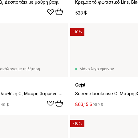
Nivo ράφι B, Δεσποτάκι με μαύρη βαφή -μαύρο
Κρεμαστό φωτιστικό Liris, Bla
523 $
-10%
ανάλογα με τη ζήτηση
Μόνο λίγα έμειναν
Gejst
Sceene βιβλιοθήκη C, Μαύρη βαμμένη δρυς
863,15 $
349 $
959 $
-10%