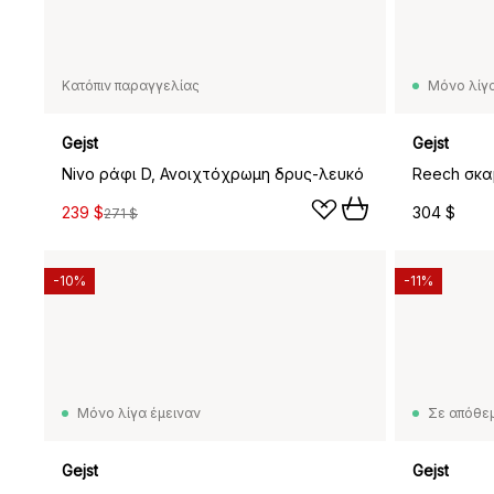
Κατόπιν παραγγελίας
Μόνο λίγα
Gejst
Gejst
Nivo ράφι D, Ανοιχτόχρωμη δρυς-λευκό
Reech σκα
239 $
304 $
271 $
-10%
-11%
Μόνο λίγα έμειναν
Σε απόθε
Gejst
Gejst