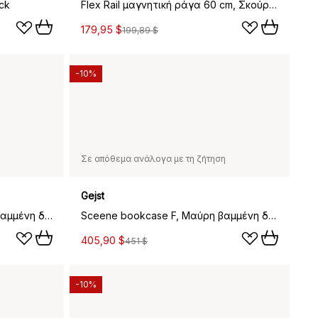
ck
Flex Rail μαγνητική ράγα 60 cm, Σκούρα δρυς-ορείχαλκος
179,95 $
199,89 $
-10%
Σε απόθεμα ανάλογα με τη ζήτηση
Gejst
Sceene bookcase G, Μαύρη βαμμένη δρυς
Sceene bookcase F, Μαύρη βαμμένη δρυς
405,90 $
451 $
-10%