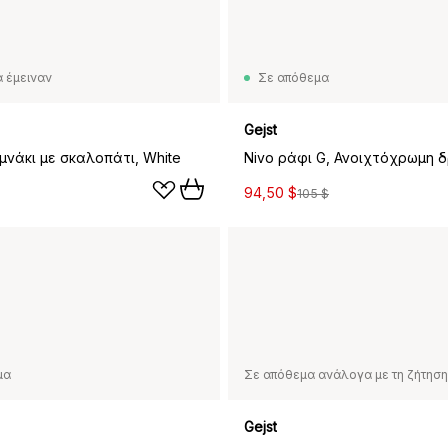
 έμειναν
Σε απόθεμα
Gejst
μνάκι με σκαλοπάτι, White
Nivo ράφι G, Ανοιχτόχρωμη 
94,50 $
105 $
μα
Σε απόθεμα ανάλογα με τη ζήτηση
Gejst