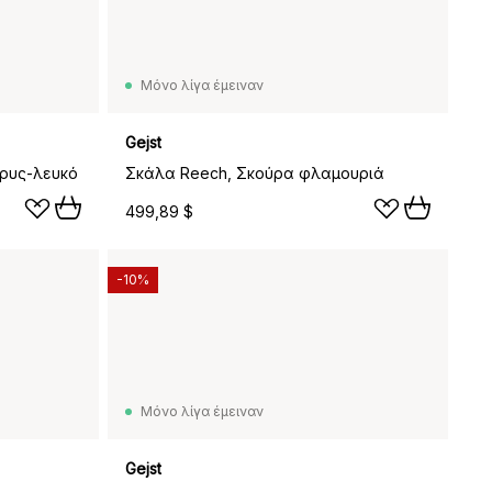
Μόνο λίγα έμειναν
Gejst
δρυς-λευκό
Σκάλα Reech, Σκούρα φλαμουριά
499,89 $
-10%
Μόνο λίγα έμειναν
Gejst