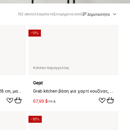
192
αποτελέσματα ταξινομημένα κατά
Δημοτικότητα
-11%
Κατόπιν παραγγελίας
Gejst
Glim καθρέφτης/κηροπήγιο Ø28 cm, μαύρο
Grab kitchen βάση για χαρτί κουζίνας, Καπνισμένη δρυς
67,99 $
76 $
-10%