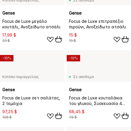
Κατόπιν παραγγελίας
Σε απόθεμα
Gense
Gense
Focus de Luxe μεγάλο
Focus de Luxe επιτραπέζιο
κουτάλι, Ανοξείδωτο ατσάλι
πιρούνι, Ανοξείδωτο ατσάλι
17,99 $
15 $
20 $
19 $
-10%
-10%
Κατόπιν παραγγελίας
Σε απόθεμα
Gense
Gense
Focus de Luxe σετ σαλάτας,
Focus de Luxe κουταλάκια
2 τεμάχια
του γλυκού, Συσκευασία 4
τεμαχίων
97,25 $
68,45 $
108 $
76 $