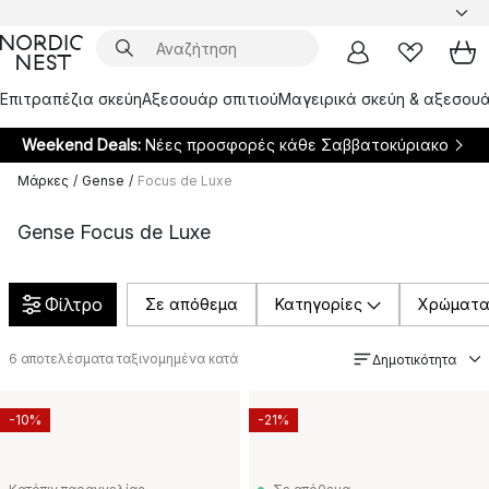
Επιτραπέζια σκεύη
Αξεσουάρ σπιτιού
Μαγειρικά σκεύη & αξεσουά
Weekend Deals:
Νέες προσφορές κάθε Σαββατοκύριακο
Μάρκες
/
Gense
/
Focus de Luxe
Gense Focus de Luxe
Φίλτρο
Σε απόθεμα
Κατηγορίες
Χρώματ
6
αποτελέσματα ταξινομημένα κατά
Δημοτικότητα
-10%
-21%