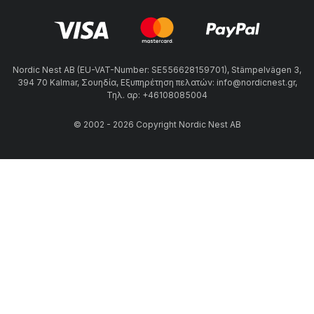
Nordic Nest AB (EU-VAT-Number: SE556628159701), Stämpelvägen 3,
394 70 Kalmar, Σουηδία, Εξυπηρέτηση πελατών: info@nordicnest.gr,
Τηλ. αρ: +46108085004
© 2002 - 2026 Copyright Nordic Nest AB