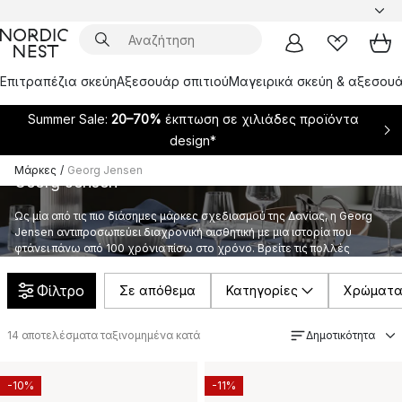
Επιτραπέζια σκεύη
Αξεσουάρ σπιτιού
Μαγειρικά σκεύη & αξεσουά
Summer Sale:
20–70%
έκπτωση σε χιλιάδες προϊόντα
design*
Μάρκες
/
Georg Jensen
Georg Jensen
Ως μία από τις πιο διάσημες μάρκες σχεδιασμού της Δανίας, η Georg
Jensen αντιπροσωπεύει διαχρονική αισθητική με μια ιστορία που
φτάνει πάνω από 100 χρόνια πίσω στο χρόνο. Βρείτε τις πολλές
διάσημες design συλλογές τους εδώ στη Nordic Nest.
Φίλτρο
Σε απόθεμα
Κατηγορίες
Χρώματ
14
αποτελέσματα ταξινομημένα κατά
Δημοτικότητα
-10%
-11%