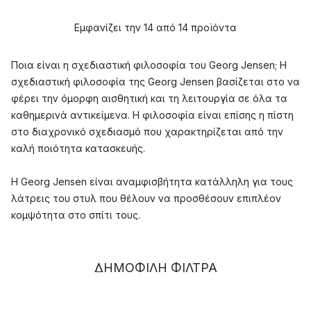
Εμφανίζει την 14 από 14 προϊόντα
Ποια είναι η σχεδιαστική φιλοσοφία του Georg Jensen; Η
σχεδιαστική φιλοσοφία της Georg Jensen βασίζεται στο να
φέρει την όμορφη αισθητική και τη λειτουργία σε όλα τα
καθημερινά αντικείμενα. Η φιλοσοφία είναι επίσης η πίστη
στο διαχρονικό σχεδιασμό που χαρακτηρίζεται από την
καλή ποιότητα κατασκευής.
Η Georg Jensen είναι αναμφισβήτητα κατάλληλη για τους
λάτρεις του στυλ που θέλουν να προσθέσουν επιπλέον
κομψότητα στο σπίτι τους.
Ποια είναι η ιστορία πίσω από την Georg Jensen; Η ιστορία
του οίκου σχεδιασμού Georg Jensen ξεκινάει από πολύ
ΔΗΜΟΦΙΛΉ ΦΊΛΤΡΑ
παλιά. Το 1904, ο αργυροχόος Georg Jensen άρχισε να
χτίζει την επιχείρησή του στην Κοπεγχάγη. Ήταν έντονα