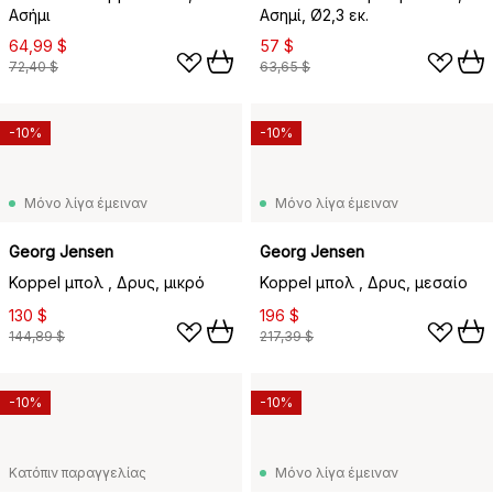
Ασήμι
Ασημί, Ø2,3 εκ.
64,99 $
57 $
72,40 $
63,65 $
-10%
-10%
Μόνο λίγα έμειναν
Μόνο λίγα έμειναν
Georg Jensen
Georg Jensen
Koppel μπολ , Δρυς, μικρό
Koppel μπολ , Δρυς, μεσαίο
130 $
196 $
144,89 $
217,39 $
-10%
-10%
Κατόπιν παραγγελίας
Μόνο λίγα έμειναν