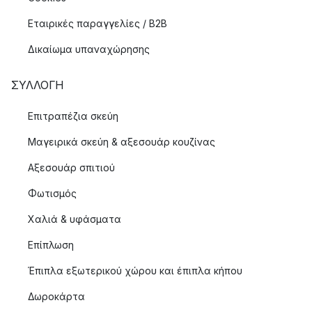
με κομψή αισθητική. Ένα καλό παράδειγμα αυτού είναι ο
Εταιρικές παραγγελίες / B2B
εμβληματικός ελέφαντας από τη σειρά Elephant της Georg
Jensen, που έχει γίνει
αγαπημένο design
σε όλο τον κόσμο.
Δικαίωμα υπαναχώρησης
Η σειρά Elephant περιλαμβάνει κουτάκι για χρήματα,
ΣΥΛΛΟΓΉ
ανοιχτήρι μπουκαλιών και παιδικά μαχαιροπήρουνα. Τα
μαχαιροπήρουνα είναι ένα χαρακτηριστικό παράδειγμα
Επιτραπέζια σκεύη
του συνδυασμού του κομψού σχεδιασμού με την
Μαγειρικά σκεύη & αξεσουάρ κουζίνας
παιχνιδιάρικη διάθεση.
Αξεσουάρ σπιτιού
Δημιουργήστε μια ζεστή χριστουγεννιάτικη ατμόσφαιρα με
τα χριστουγεννιάτικα στολίδια της Georg Jensen Αφήστε
Φωτισμός
το σπίτι σας να λάμψει με λαμπερά φώτα και
Χαλιά & υφάσματα
χριστουγεννιάτικα στολίδια από την Georg Jensen αυτό το
χειμώνα. Ντύστε το χριστουγεννιάτικο δέντρο σας με
Επίπλωση
κομψά στολίδια, καμπάνες και καρδιές. Προσθέστε ένα
Έπιπλα εξωτερικού χώρου και έπιπλα κήπου
όμορφο πουϊνσέτι στην κορυφή για να ολοκληρώσετε το
δέντρο σας. Μπορείτε επίσης να προσθέσετε κάτι
Δωροκάρτα
ξεχωριστό στο χριστουγεννιάτικο τραπέζι με όμορφα