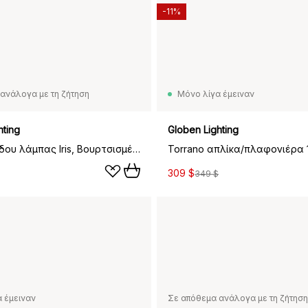
-11%
ανάλογα με τη ζήτηση
Μόνο λίγα έμειναν
hting
Globen Lighting
Πόδι δαπέδου λάμπας Iris, Βουρτσισμένος ορείχαλκος
309 $
349 $
 έμειναν
Σε απόθεμα ανάλογα με τη ζήτηση