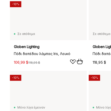
-10%
Σε απόθεμα
Σε απόθεμα 
Globen Lighting
Globen Lig
Πόδι δαπέδου λάμπας Iris, Λευκό
106,99 $
118,95 $
118,95 $
-10%
-10%
Μόνο λίγα έμειναν
Μόνο λίγα