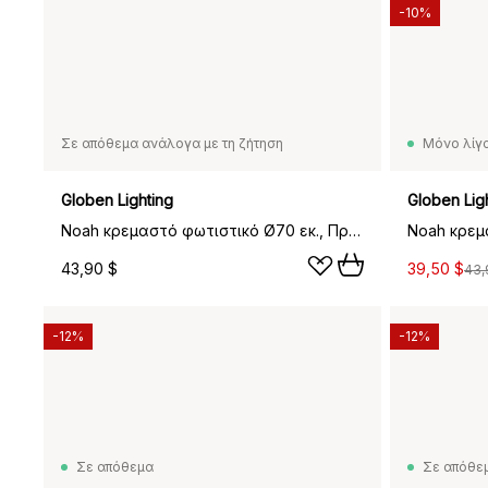
-10%
Σε απόθεμα ανάλογα με τη ζήτηση
Μόνο λίγα
Globen Lighting
Globen Lig
Noah κρεμαστό φωτιστικό Ø70 εκ., Πράσινο
43,90 $
39,50 $
43,
-12%
-12%
Σε απόθεμα
Σε απόθε