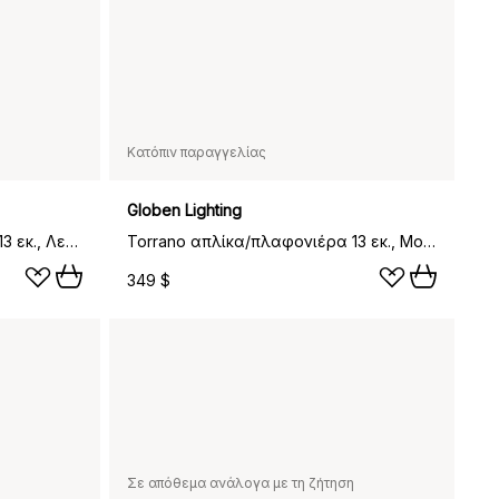
Κατόπιν παραγγελίας
Globen Lighting
Torrano απλίκα/πλαφονιέρα 13 εκ., Λευκό
Torrano απλίκα/πλαφονιέρα 13 εκ., Mocha
349 $
Σε απόθεμα ανάλογα με τη ζήτηση