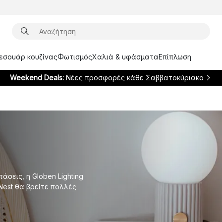
ξεσουάρ κουζίνας
Φωτισμός
Χαλιά & υφάσματα
Επίπλωση
Weekend Deals:
Νέες προσφορές κάθε Σαββατοκύριακο
άσεις, η Globen Lighting
Nest θα βρείτε πολλές