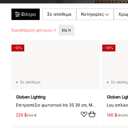
Φίλτρο
Σε απόθεμα
Κατηγορίες
Χρώ
Εκκαθάριση φίλτρου
Iris
-12%
-10%
Σε απόθεμα
Σε απόθε
Globen Lighting
Globen Lig
Επιτραπέζιο φωτιστικό Iris 35 39 cm, Μπορντό
Lou απλίκα
229 $
146 $
259 $
161,95