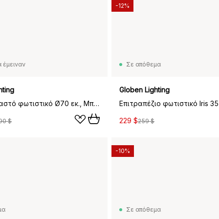
-12%
 έμειναν
Σε απόθεμα
hting
Globen Lighting
Noah κρεμαστό φωτιστικό Ø70 εκ., Μπουκλέ μπορντό
229 $
90 $
259 $
-10%
μα
Σε απόθεμα