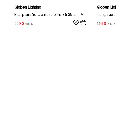
Globen Lighting
Globen Lig
Επιτραπέζιο φωτιστικό Iris 35 39 cm, Mocha
Iris κρεμα
229 $
146 $
259 $
161,95