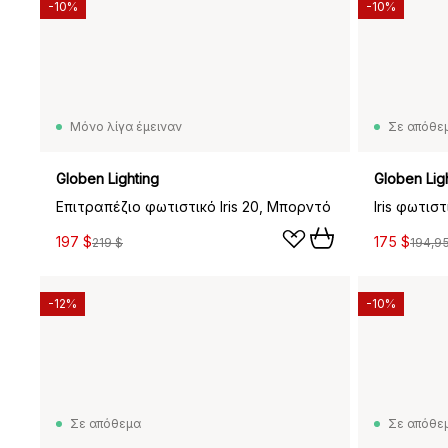
-10%
-10%
Μόνο λίγα έμειναν
Σε απόθε
Globen Lighting
Globen Lig
Επιτραπέζιο φωτιστικό Iris 20, Μπορντό
Iris φωτισ
197 $
175 $
219 $
194,9
-12%
-10%
Σε απόθεμα
Σε απόθε