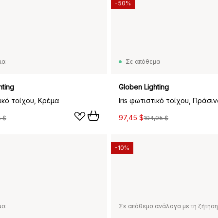
-50%
μα
Σε απόθεμα
hting
Globen Lighting
τικό τοίχου, Κρέμα
Iris φωτιστικό τοίχου, Πράσιν
97,45 $
5 $
194,95 $
-10%
μα
Σε απόθεμα ανάλογα με τη ζήτηση