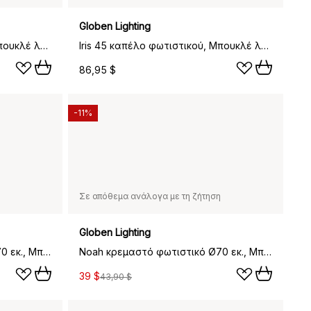
Globen Lighting
Iris 45 καπέλο φωτιστικού, Μπουκλέ λευκόλευκο
Iris 45 καπέλο φωτιστικού, Μπουκλέ λευκό
86,95 $
-11%
Σε απόθεμα ανάλογα με τη ζήτηση
Globen Lighting
Noah κρεμαστό φωτιστικό Ø70 εκ., Μπουκλέ λευκό-βουρτσισμένος ορείχαλκος
Noah κρεμαστό φωτιστικό Ø70 εκ., Μπουκλέ πράσινο βρύου
39 $
43,90 $