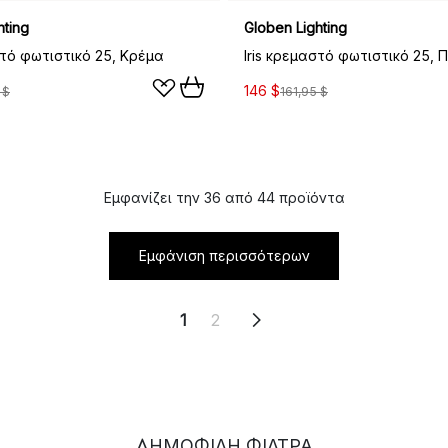
hting
Globen Lighting
στό φωτιστικό 25, Κρέμα
Iris κρεμαστό φωτιστικό 25, 
146 $
 $
161,95 $
Εμφανίζει την 36 από 44 προϊόντα
Εμφάνιση περισσότερων
1
2
ΔΗΜΟΦΙΛΉ ΦΊΛΤΡΑ