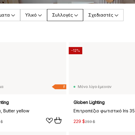
ματα
Υλικό
Συλλογές
Σχεδιαστές
-12%
μα
Μόνο λίγα έμειναν
F
hting
Globen Lighting
, Butter yellow
229 $
 $
259 $