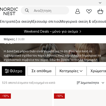
Επιτραπέζια σκεύη
Αξεσουάρ σπιτιού
Μαγειρικά σκεύη & αξεσουά
Weekend Deals – μόνο για
ακόμα
Μάρκες
/
GUBI
GUBI
Η Δανέζικη μάρκα Gubi είναι γνωστή για το ότι δίνει νέα πνοή σε
εμβληματικά σχέδια του παρελθόντος, ενώ παράλληλα δημιουργεί τα
σχεδιαστικά σύμβολα του αύριο. Εδώ θα βρείτε τα πολλά δημοφιλή
σχέδιά τους στην ποικίλη γκάμα επίπλων και φωτιστικών.
Φίλτρο
Σε απόθεμα
Κατηγορίες
Χρώματ
525
αποτελέσματα ταξινομημένα κατά
Δημοτικότητα
-10%
-10%