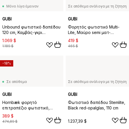
Μόνο λίγα έμειναν
Σε απόθεμα ανάλογα με τη ζήτηση
GUBI
GUBI
Unbound φωτιστικό δαπέδου
Φορητός φωτιστικό Multi-
120 cm, Καμβάς-γκρι
Lite, Μαύρο semi ματ-
μάρμαρο
μπρούτζος
1.069 $
419 $
1.189 $
465 $
-18%
Σε απόθεμα
Σε απόθεμα ανάλογα με τη ζήτηση
GUBI
GUBI
Hornbæk φορητό
Φωτιστικό δαπέδου Stemlite,
επιτραπέζιο φωτιστικό,
Black red-opalglas, 110 cm
Poppy κίτρινο
389 $
1.237,39 $
474,89 $