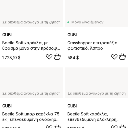
Σε απόθεμα ανάλογα με τη ζήτηση
Μόνο λίγα έμειναν
GUBI
GUBI
Beetle Soft καρέκλα, με
Grasshopper επιτραπέζιο
ύφασμα μόνο στην πρόσοψη,
φωτιστικό, Άσπρο
Belsuede Dedar 132, ματ
1.728,10 $
584 $
βαμμένο καρυδί-μαύρο
χρώμιο
Σε απόθεμα ανάλογα με τη ζήτηση
Σε απόθεμα ανάλογα με τη ζήτηση
GUBI
GUBI
Beetle Soft μπαρ καρέκλα 75
Beetle Soft καρέκλα,
εκ., επενδεδυμένη ολόκληρη,
επενδεδυμένη ολόκληρη,
Sunday Dedar 112, αντικέ
Sunday Dedar 112, αντικέ