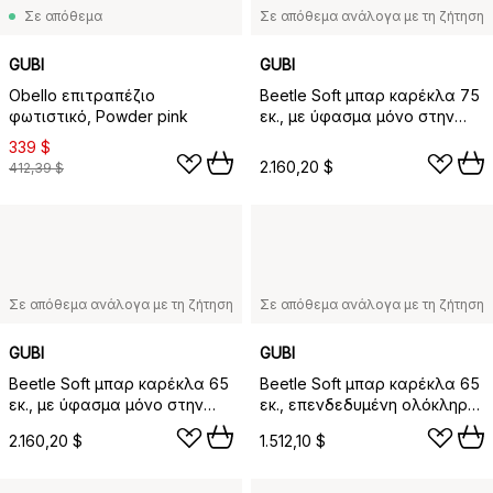
Σε απόθεμα
Σε απόθεμα ανάλογα με τη ζήτηση
GUBI
GUBI
Obello επιτραπέζιο
Beetle Soft μπαρ καρέκλα 75
φωτιστικό, Powder pink
εκ., με ύφασμα μόνο στην
πρόσοψη, Belsuede Dedar
339 $
132, βαμμένο καρυδί-μαύρο
2.160,20 $
412,39 $
χρώμιο
Σε απόθεμα ανάλογα με τη ζήτηση
Σε απόθεμα ανάλογα με τη ζήτηση
GUBI
GUBI
Beetle Soft μπαρ καρέκλα 65
Beetle Soft μπαρ καρέκλα 65
εκ., με ύφασμα μόνο στην
εκ., επενδεδυμένη ολόκληρη,
πρόσοψη, Belsuede Dedar
Sunday Dedar 112, αντικέ
2.160,20 $
1.512,10 $
132, βαμμένο καρυδί-μαύρο
μπρούτζινο
χρώμιο