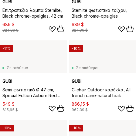
GUBI
GUBI
Επιτραπέζια λάμπα Stemlite,
Stemlite φωτιστικό τοίχου,
Black chrome-opalglas, 42 cm
Black chrome-opalglas
689 $
689 $
824,89 $
824,89 $
-11%
-10%
Σε απόθεμα
Σε απόθεμα
GUBI
GUBI
Semi φωτιστικό Ø 47 cm,
C-chair Outdoor καρέκλα, All
Special Edition Auburn Red
french cane-natural teak
semi matt
549 $
866,15 $
615,65 $
962,39 $
-10%
-10%