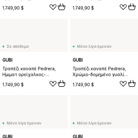
δομημένο γυαλί bronze
δομημένο γυαλί smoke
1.749,90 $
1.749,90 $
Σε απόθεμα
Μόνο λίγα έμειναν
GUBI
GUBI
Τραπέζι καναπέ Pedrera,
Τραπέζι καναπέ Pedrera,
Ημιματ ορείχαλκος-
Χρώμιο-δομημένο γυαλί
δομημένο γυαλί διαφανές
μπρονζέ
1.749,90 $
1.749,90 $
Μόνο λίγα έμειναν
Μόνο λίγα έμειναν
GUBI
GUBI