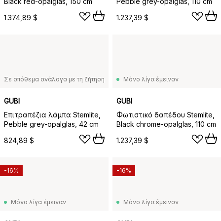
Black red-opalglas, 150 cm
Pebble grey-opalglas, 110 cm
1.374,89 $
1.237,39 $
Σε απόθεμα ανάλογα με τη ζήτηση
Μόνο λίγα έμειναν
GUBI
GUBI
Επιτραπέζια λάμπα Stemlite,
Φωτιστικό δαπέδου Stemlite,
Pebble grey-opalglas, 42 cm
Black chrome-opalglas, 110 cm
824,89 $
1.237,39 $
-16%
-16%
Μόνο λίγα έμειναν
Μόνο λίγα έμειναν