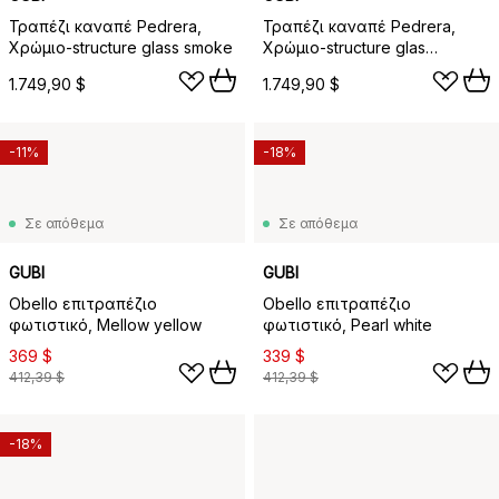
Τραπέζι καναπέ Pedrera,
Τραπέζι καναπέ Pedrera,
Χρώμιο-structure glass smoke
Χρώμιο-structure glas
διαφανές
1.749,90 $
1.749,90 $
-11%
-18%
Σε απόθεμα
Σε απόθεμα
GUBI
GUBI
Obello επιτραπέζιο
Obello επιτραπέζιο
φωτιστικό, Mellow yellow
φωτιστικό, Pearl white
369 $
339 $
412,39 $
412,39 $
-18%