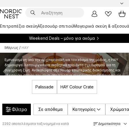
Επιτραπέζια σκεύη
Αξεσουάρ σπιτιού
Μαγειρικά σκεύη & αξεσουά
Weekend Deals – μόνο για
ακόμα
Μάρκες
/
HAY
HAY
Εμπνευσμένη από την αρχιτεκτονική και τον κόσμο της μόδας, η HAY
δημιουργεί λειτουργικά και αισθητικά προϊόντα σχεδιασμού για τη
σύγχρονη ζωή. Ανακαλύψτε αξεσουάρ εσωτερικής διακόσμησης και
αξεσουάρ σπιτιού που είναι αποτέλεσμα συνεργασιών με δημοφιλείς
σχεδιαστές, καθώς και νεές εκδοχές του κλασικού σχεδιασμού.
Palissade
HAY Colour Crate
Φίλτρο
Σε απόθεμα
Κατηγορίες
Χρώματ
2292
αποτελέσματα ταξινομημένα κατά
Δημοτικότητα