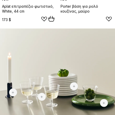
Aplat επιτραπέζιο φωτιστικό,
Porter βάση για ρολό
White, 44 cm
κουζίνας, μαύρο
173 $
52 $
52 $
38 $