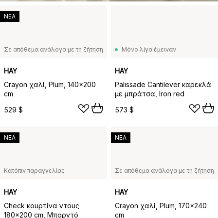
ΝΕΑ
Σε απόθεμα ανάλογα με τη ζήτηση
Μόνο λίγα έμειναν
HAY
HAY
Crayon χαλί, Plum, 140x200
Palissade Cantilever καρεκλά
cm
με μπράτσα, Iron red
529 $
573 $
ΝΕΑ
ΝΕΑ
Κατόπιν παραγγελίας
Σε απόθεμα ανάλογα με τη ζήτηση
HAY
HAY
Check κουρτίνα ντους
Crayon χαλί, Plum, 170x240
180x200 cm, Μπορντό
cm