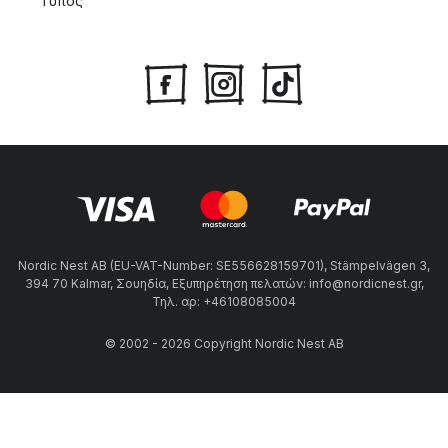
Τύπος
Η πλειονότητα των ξύλινων προϊόντων που παράγει η HAY
κατασκευάζονται με ξύλο πιστοποιημένο από το FSC. Το
FSC, που σημαίνει Forest Stewardship Council, είναι ένας
οργανισμός που εργάζεται για φιλική προς το περιβάλλον,
κοινωνικά επωφελή και συνολικά βιώσιμη δασοκομία.
Nordic Nest AB (EU-VAT-Number: SE556628159701), Stämpelvägen 3,
394 70 Kalmar, Σουηδία, Εξυπηρέτηση πελατών: info@nordicnest.gr,
Τηλ. αρ: +46108085004
© 2002 - 2026 Copyright Nordic Nest AB