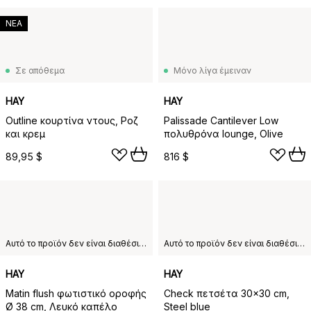
ΝΕΑ
Σε απόθεμα
Μόνο λίγα έμειναν
HAY
HAY
Outline κουρτίνα ντους, Ροζ
Palissade Cantilever Low
και κρεμ
πολυθρόνα lounge, Olive
89,95 $
816 $
Αυτό το προϊόν δεν είναι διαθέσιμο στη χώρα παράδοσης που έχετε επιλέξει.
Αυτό το προϊόν δεν είναι διαθέσιμο στη χώρα παράδοσης που έχετε επιλέξει.
HAY
HAY
Matin flush φωτιστικό οροφής
Check πετσέτα 30x30 cm,
Ø 38 cm, Λευκό καπέλο
Steel blue