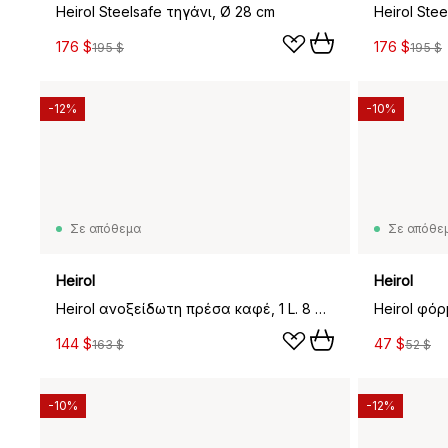
Heirol Steelsafe τηγάνι, Ø 28 cm
176 $
176 $
195 $
195 $
-12%
-10%
Σε απόθεμα
Σε απόθε
Heirol
Heirol
Heirol ανοξείδωτη πρέσα καφέ, 1 L. 8 φλιτζάνια
144 $
47 $
163 $
52 $
-10%
-12%