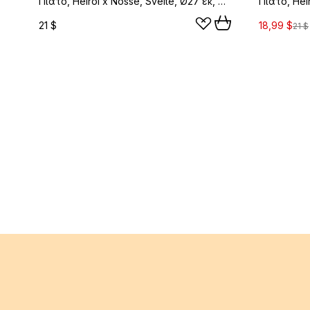
Πιάτο, Heirol x Nosse, Svelte, Ø27 εκ, Πέτρα
21 $
18,99 $
21 $