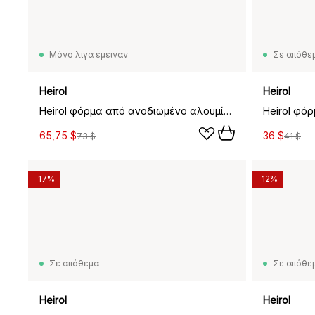
Μόνο λίγα έμειναν
Σε απόθε
Heirol
Heirol
Heirol φόρμα από ανοδιωμένο αλουμίνιο, Ø 28 cm
Heirol φό
65,75 $
36 $
73 $
41 $
-17%
-12%
Σε απόθεμα
Σε απόθε
Heirol
Heirol