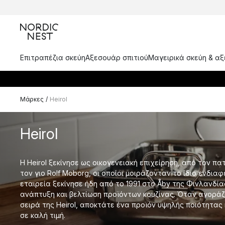
Επιτραπέζια σκεύη
Αξεσουάρ σπιτιού
Μαγειρικά σκεύη & α
Μάρκες
/
Heirol
Heirol
Η Heirol ξεκίνησε ως οικογενειακή επιχείρηση, από τον πα
τον γιο Rolf Moborg, οι οποίοι μοιράζονταν το ίδιο ενδιαφ
εταιρεία ξεκίνησε ήδη από το 1991 στο Åby της Φινλανδία
ανάπτυξη και βελτίωση προϊόντων κουζίνας. Όταν αγοράζ
σειρά της Heirol, αποκτάτε ένα προϊόν υψηλής ποιότητα
σε καλή τιμή.