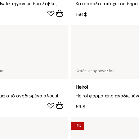
Heirol Steelsafe τηγάνι με δύο λαβές, Ø 28 cm
Κατσαρόλα από χυτοσίδηρο ,
156 $
μα
Κατόπιν παραγγελίας
Heirol
Heirol φόρμα από ανοδιωμένο αλουμίνιο, Ø 20 cm
59 $
-11%