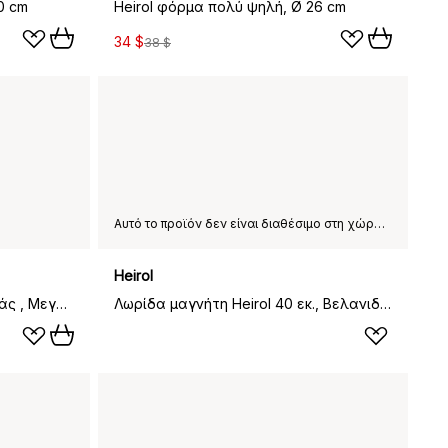
0 cm
Heirol φόρμα πολύ ψηλή, Ø 26 cm
34 $
38 $
Αυτό το προϊόν δεν είναι διαθέσιμο στη χώρα παράδοσης που έχετε επιλέξει.
Heirol
Heirol φόρμα σε σχήμα καρδιάς , Μεγάλο 21,5x22,5 cm
Λωρίδα μαγνήτη Heirol 40 εκ., Βελανιδιά