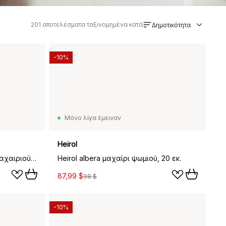
201
αποτελέσματα ταξινομημένα κατά
Δημοτικότητα
-10%
Μόνο λίγα έμειναν
Heirol
Heirol albera αποφλοιωτήρι μαχαιριού, 10 εκ.
Heirol albera μαχαίρι ψωμιού, 20 εκ.
87,99 $
98 $
-10%