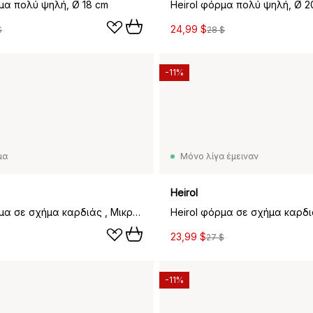
μα πολύ ψηλή, Ø 18 cm
Heirol φόρμα πολύ ψηλή, Ø 2
24,99 $
$
28 $
-11%
μα
Μόνο λίγα έμειναν
Heirol
Heirol φόρμα σε σχήμα καρδιάς , Μικρό 11x11 cm
23,99 $
27 $
-11%