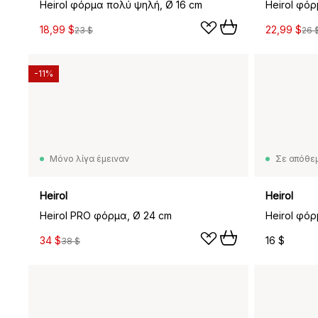
Heirol φόρμα πολύ ψηλή, Ø 16 cm
Heirol φόρ
18,99 $
22,99 $
23 $
26 
-11%
Μόνο λίγα έμειναν
Σε απόθε
Heirol
Heirol
Heirol PRO φόρμα, Ø 24 cm
34 $
16 $
38 $