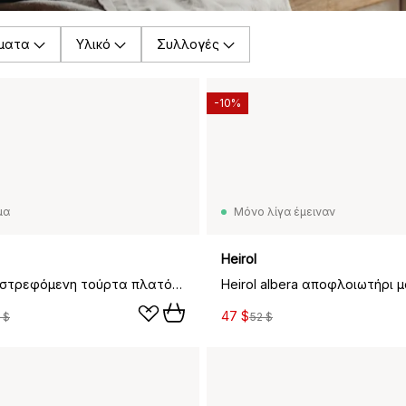
ματα
Υλικό
Συλλογές
-10%
μα
Μόνο λίγα έμειναν
Heirol
Heirol περιστρεφόμενη τούρτα πλατό, Ø33 cm
47 $
 $
52 $