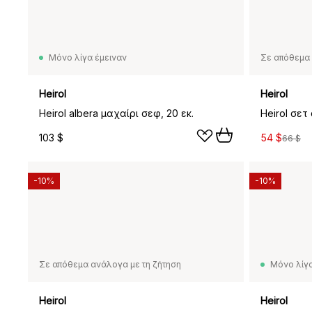
Μόνο λίγα έμειναν
Σε απόθεμα 
Heirol
Heirol
Heirol albera μαχαίρι σεφ, 20 εκ.
103 $
54 $
66 $
-10%
-10%
Σε απόθεμα ανάλογα με τη ζήτηση
Μόνο λίγα
Heirol
Heirol