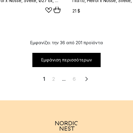
Πιάτο, Heirol x Nosse, Svelte, Ø27 εκ, Τερακότα
21 $
Εμφανίζει την 36 από 201 προϊόντα
Εμφάνιση περισσότερων
1
2
...
6