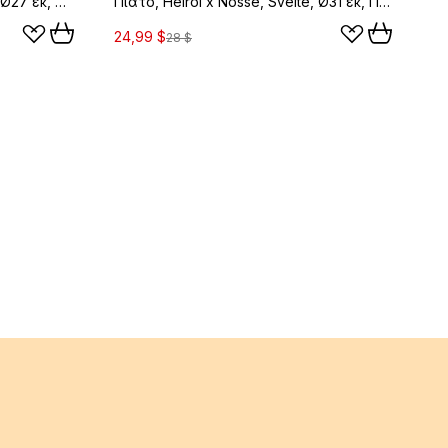
Πιάτο, Heirol x Nosse, Svelte, Ø27 εκ, Λαδί
Πιάτο, Heirol x Nosse, Svelte, Ø31 εκ, Πέτρα
24,99 $
28 $