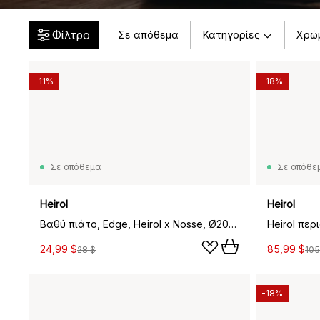
Φίλτρο
Σε απόθεμα
Κατηγορίες
Χρώ
-11%
-18%
Σε απόθεμα
Σε απόθε
Heirol
Heirol
Βαθύ πιάτο, Edge, Heirol x Nosse, Ø20 εκ, Χρυσαφί
24,99 $
85,99 $
28 $
105
-18%