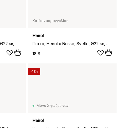
Κατόπιν παραγγελίας
Heirol
Πιάτο, Heirol x Nosse, Svelte, Ø22 εκ, Πέτρα
Πιάτο, Heirol x Nosse, Svelte, Ø22 εκ, Λαδί
18 $
-11%
Μόνο λίγα έμειναν
Heirol