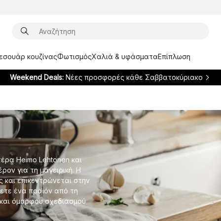
ξεσουάρ κουζίνας
Φωτισμός
Χαλιά & υφάσματα
Επίπλωση
Weekend Deals:
Νέες προσφορές κάθε Σαββατοκύριακο
τέρα Heimo Lehtonen και
έρον για τη μαγειρική. Η
ς και επικεντρώνεται στην
ετε ένα προϊόν από τη
ς και όμορφου σχεδιασμού