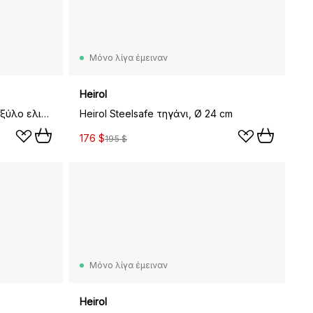
Μόνο λίγα έμειναν
Heirol
Heirol μαχαίρι βουτύρου από ξύλο ελιάς, 17,5 εκ.
Heirol Steelsafe τηγάνι, Ø 24 cm
176 $
195 $
Μόνο λίγα έμειναν
Heirol