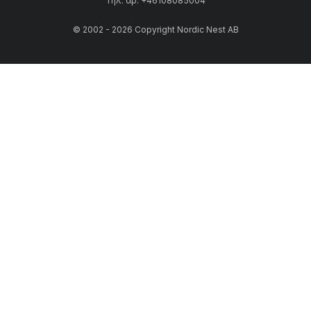
Τηλ. αρ: +46108085004
© 2002 - 2026 Copyright Nordic Nest AB