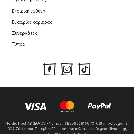
Εταιρική ευθύνη
Ευκαιρίες καριέρας
Συνεργάτες
Τύπος
Nordic Nest AB (EU-VAT-Number: SE556628159701), Stämpelvägen 3,
394 70 Kalmar, Σουηδία, Εξυπηρέτηση πελατών: info@nordicnest.gr,