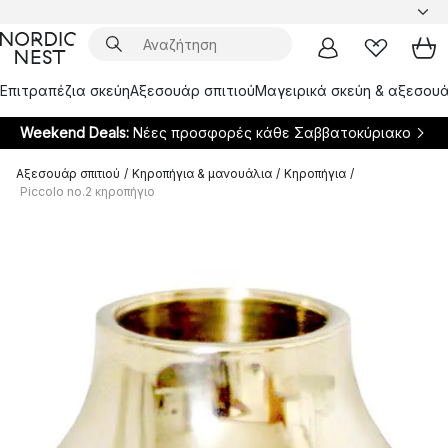
Επιτραπέζια σκεύη
Αξεσουάρ σπιτιού
Μαγειρικά σκεύη & αξεσουά
Weekend Deals:
Νέες προσφορές κάθε Σαββατοκύριακο
Αξεσουάρ σπιτιού
/
Κηροπήγια & μανουάλια
/
Κηροπήγια
/
Piccolo no.2 κηροπήγιο