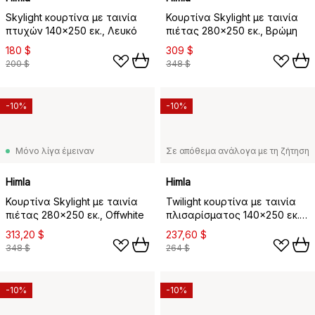
Skylight κουρτίνα με ταινία
Κουρτίνα Skylight με ταινία
πτυχών 140x250 εκ., Λευκό
πιέτας 280x250 εκ., Βρώμη
180 $
309 $
200 $
348 $
-10%
-10%
Μόνο λίγα έμειναν
Σε απόθεμα ανάλογα με τη ζήτηση
Himla
Himla
Κουρτίνα Skylight με ταινία
Twilight κουρτίνα με ταινία
πιέτας 280x250 εκ., Offwhite
πλισαρίσματος 140x250 εκ.,
Αρμός
313,20 $
237,60 $
348 $
264 $
-10%
-10%