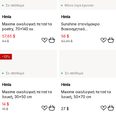
Σε απόθεμα
Μόνο λίγα έμειναν
Himla
Himla
Maxime οικολογική πετσέτα
Sunshine στενόμακρο
poetry, 70x140 εκ.
διακοσμητικό
τραπεζομάντιλο, Grounded,
57,65 $
56 $
50x145 cm
64 $
62,40 $
-13%
Σε απόθεμα
Σε απόθεμα
Himla
Himla
Maxime οικολογική πετσέτα
Maxime οικολογική πετσέτα
λευκή, 30x50 cm
λευκή, 50x70 cm
14 $
27 $
16 $