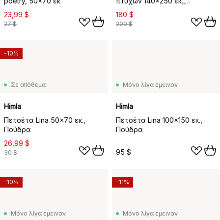
poetry, 50x70 εκ.
πτυχών 140x250 εκ.,
Πλιγούρι βρώμης
23,99 $
180 $
27 $
200 $
-10%
Σε απόθεμα
Μόνο λίγα έμειναν
Himla
Himla
Πετσέτα Lina 50x70 εκ.,
Πετσέτα Lina 100x150 εκ.,
Πούδρα
Πούδρα
26,99 $
95 $
30 $
-10%
-11%
Μόνο λίγα έμειναν
Μόνο λίγα έμειναν