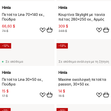
Himla
Himla
Πετσέτα Lina 70x140 εκ.,
Κουρτίνα Skylight με ταινία
Πούδρα
πιέτας 280x250 εκ., Αρμός
66,60 $
309 $
74 $
348 $
-12%
-13%
Σε απόθεμα
Σε απόθεμα ανάλογα με τη ζήτηση
Himla
Himla
Πετσέτα Lina 30x50 εκ.,
Maxime οικολογική πετσέτα
Πούδρα
passion, 30x50 εκ.
15 $
14 $
17 $
16 $
-11%
-10%