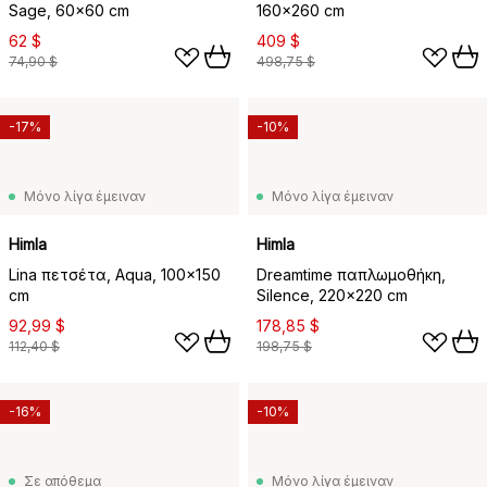
Sage, 60x60 cm
160x260 cm
62 $
409 $
74,90 $
498,75 $
-17%
-10%
Μόνο λίγα έμειναν
Μόνο λίγα έμειναν
Himla
Himla
Lina πετσέτα, Aqua, 100x150
Dreamtime παπλωμοθήκη,
cm
Silence, 220x220 cm
92,99 $
178,85 $
112,40 $
198,75 $
-16%
-10%
Σε απόθεμα
Μόνο λίγα έμειναν