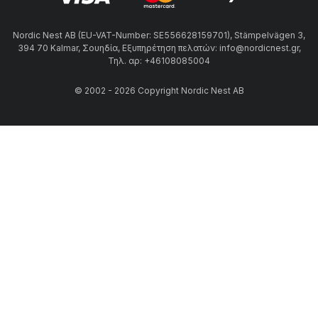
Nordic Nest AB (EU-VAT-Number: SE556628159701), Stämpelvägen 3,
394 70 Kalmar, Σουηδία, Εξυπηρέτηση πελατών: info@nordicnest.gr,
Τηλ. αρ: +46108085004
© 2002 - 2026 Copyright Nordic Nest AB