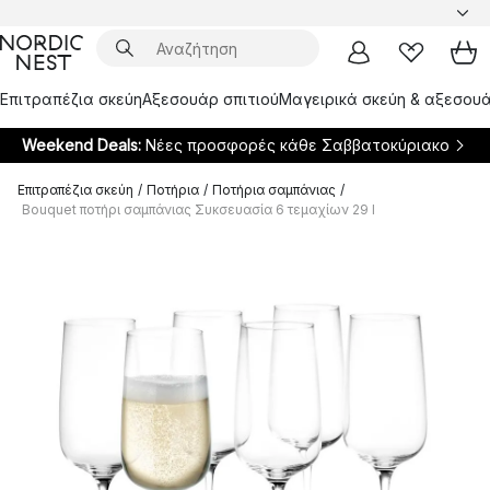
Επιτραπέζια σκεύη
Αξεσουάρ σπιτιού
Μαγειρικά σκεύη & αξεσουά
Weekend Deals:
Νέες προσφορές κάθε Σαββατοκύριακο
Επιτραπέζια σκεύη
/
Ποτήρια
/
Ποτήρια σαμπάνιας
/
Bouquet ποτήρι σαμπάνιας Συκσευασία 6 τεμαχίων 29 l