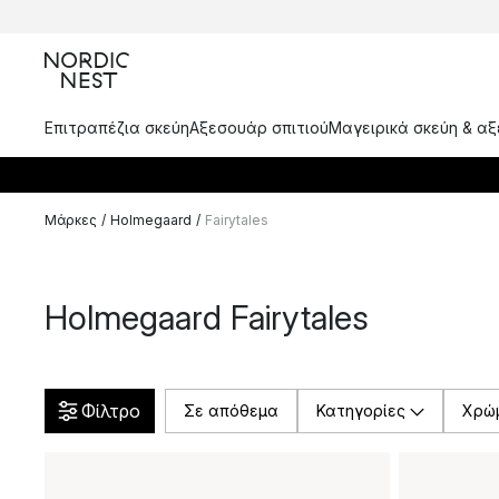
Επιτραπέζια σκεύη
Αξεσουάρ σπιτιού
Μαγειρικά σκεύη & α
Μάρκες
/
Holmegaard
/
Fairytales
Holmegaard Fairytales
Φίλτρο
Σε απόθεμα
Κατηγορίες
Χρώ