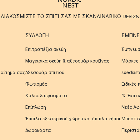
ΔΙΑΚΟΣΜΙΣΤΕ ΤΟ ΣΠΙΤΙ ΣΑΣ ΜΕ ΣΚΑΝΔΙΝΑΒΙΚΟ DESIGN
ΣΥΛΛΟΓΉ
ΈΜΠΝΕ
Επιτραπέζια σκεύη
Έμπνευσ
Μαγειρικά σκεύη & αξεσουάρ κουζίνας
Μάρκες
 αίτημα σας
Αξεσουάρ σπιτιού
sxediast
Φωτισμός
Ειδικές
Χαλιά & υφάσματα
% Έκπτ
Επίπλωση
Νεές Αφ
Έπιπλα εξωτερικού χώρου και έπιπλα κήπου
Μπεστ σ
Δωροκάρτα
Περιστά