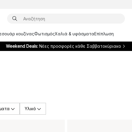
ξεσουάρ κουζίνας
Φωτισμός
Χαλιά & υφάσματα
Επίπλωση
Weekend Deals:
Νέες προσφορές κάθε Σαββατοκύριακο
ματα
Υλικό