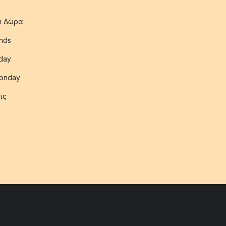
ια Δώρα
nds
iday
onday
ις