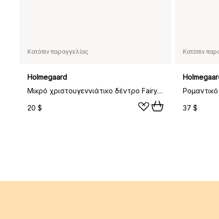
Κατόπιν παραγγελίας
Κατόπιν παρ
Holmegaard
Holmegaar
Μικρό χριστουγεννιάτικο δέντρο Fairytales, Διαφανές-χρυσαφί
20 $
37 $