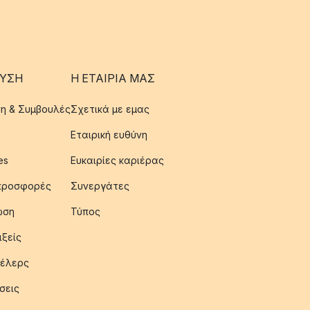
ΥΣΗ
Η ΕΤΑΊΡΙΑ ΜΑΣ
η & Συμβουλές
Σχετικά με εμας
Εταιρική ευθύνη
es
Ευκαιρίες καριέρας
 προσφορές
Συνεργάτες
ωση
Τύπος
ιξείς
έλερς
σεις