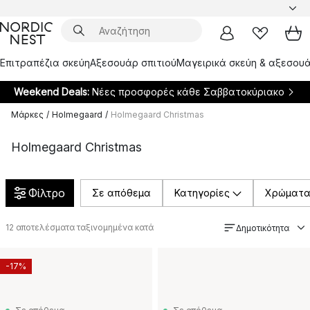
Επιτραπέζια σκεύη
Αξεσουάρ σπιτιού
Μαγειρικά σκεύη & αξεσουά
Weekend Deals:
Νέες προσφορές κάθε Σαββατοκύριακο
Μάρκες
/
Holmegaard
/
Holmegaard Christmas
Holmegaard Christmas
Φίλτρο
Σε απόθεμα
Κατηγορίες
Χρώματ
12
αποτελέσματα ταξινομημένα κατά
Δημοτικότητα
-17%