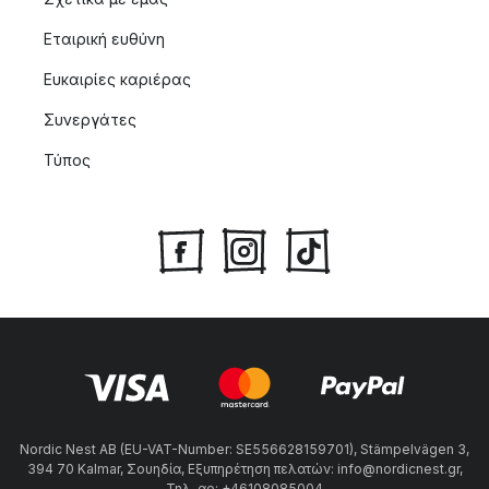
Εταιρική ευθύνη
Ευκαιρίες καριέρας
Συνεργάτες
Τύπος
Nordic Nest AB (EU-VAT-Number: SE556628159701), Stämpelvägen 3,
394 70 Kalmar, Σουηδία, Εξυπηρέτηση πελατών: info@nordicnest.gr,
Τηλ. αρ: +46108085004