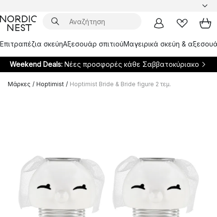
Επιτραπέζια σκεύη
Αξεσουάρ σπιτιού
Μαγειρικά σκεύη & αξεσουά
Weekend Deals:
Νέες προσφορές κάθε Σαββατοκύριακο
Μάρκες
/
Hoptimist
/
Hoptimist Bride & Bride figure 2 τεμ.