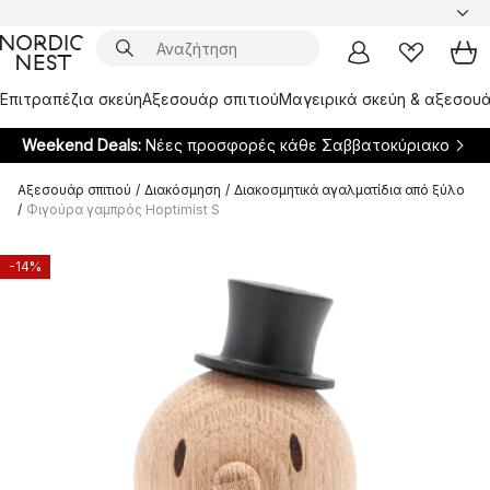
Επιτραπέζια σκεύη
Αξεσουάρ σπιτιού
Μαγειρικά σκεύη & αξεσουά
Weekend Deals:
Νέες προσφορές κάθε Σαββατοκύριακο
Αξεσουάρ σπιτιού
/
Διακόσμηση
/
Διακοσμητικά αγαλματίδια από ξύλο
/
Φιγούρα γαμπρός Hoptimist S
-14%