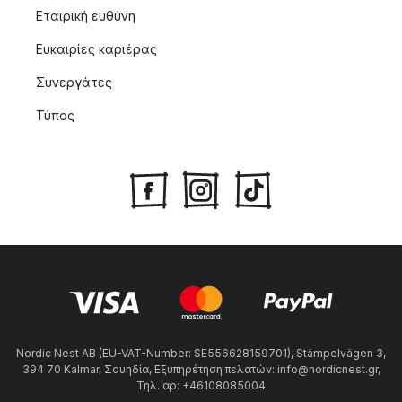
Εταιρική ευθύνη
Ευκαιρίες καριέρας
Συνεργάτες
Τύπος
Nordic Nest AB (EU-VAT-Number: SE556628159701), Stämpelvägen 3,
394 70 Kalmar, Σουηδία, Εξυπηρέτηση πελατών: info@nordicnest.gr,
Τηλ. αρ: +46108085004