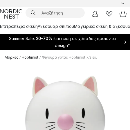
Επιτραπέζια σκεύη
Αξεσουάρ σπιτιού
Μαγειρικά σκεύη & αξεσουά
Summer Sale:
20–70%
έκπτωση σε χιλιάδες προϊόντα
design*
Μάρκες
/
Hoptimist
/
Φιγούρα γάτας Hoptimist 7,3 εκ.