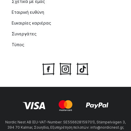
Σχετικά με εμας
Εταιρική ευθύνη
Ευκαιρίες καριέρας
Συνεργάτες
Τύπος
Nordic Nest AB (EU-VAT-Number: SE556628159701), Stämpelvägen 3,
394 70 Kalmar, Σουηδία, Εξυπηρέτηση πελατών: info@nordicnest.gr,