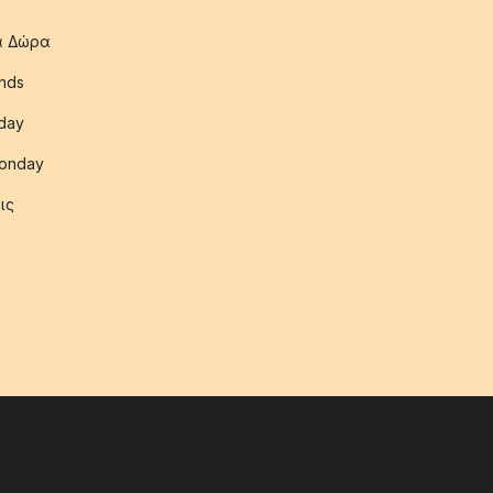
ια Δώρα
nds
iday
onday
ις