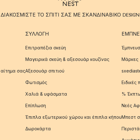
ΔΙΑΚΟΣΜΙΣΤΕ ΤΟ ΣΠΙΤΙ ΣΑΣ ΜΕ ΣΚΑΝΔΙΝΑΒΙΚΟ DESIGN
ΣΥΛΛΟΓΉ
ΈΜΠΝΕ
Επιτραπέζια σκεύη
Έμπνευσ
Μαγειρικά σκεύη & αξεσουάρ κουζίνας
Μάρκες
 αίτημα σας
Αξεσουάρ σπιτιού
sxediast
Φωτισμός
Ειδικές
Χαλιά & υφάσματα
% Έκπτ
Επίπλωση
Νεές Αφ
Έπιπλα εξωτερικού χώρου και έπιπλα κήπου
Μπεστ σ
Δωροκάρτα
Περιστά