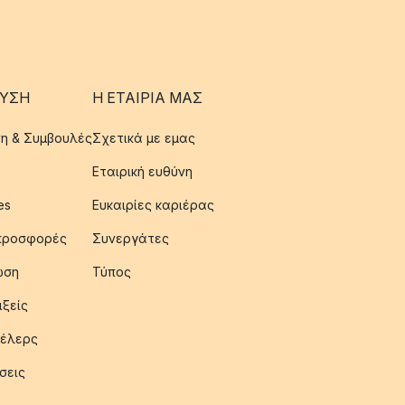
ΥΣΗ
Η ΕΤΑΊΡΙΑ ΜΑΣ
η & Συμβουλές
Σχετικά με εμας
Εταιρική ευθύνη
es
Ευκαιρίες καριέρας
 προσφορές
Συνεργάτες
ωση
Τύπος
ιξείς
έλερς
σεις