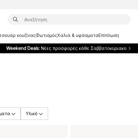
ξεσουάρ κουζίνας
Φωτισμός
Χαλιά & υφάσματα
Επίπλωση
Weekend Deals:
Νέες προσφορές κάθε Σαββατοκύριακο
ματα
Υλικό