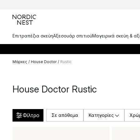
Επιτραπέζια σκεύη
Αξεσουάρ σπιτιού
Μαγειρικά σκεύη & α
Μάρκες
/
House Doctor
/
Rustic
House Doctor Rustic
Φίλτρο
Σε απόθεμα
Κατηγορίες
Χρώ