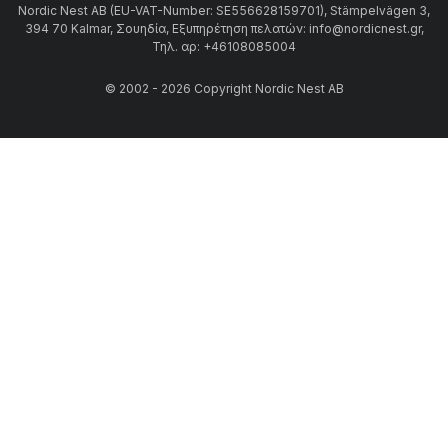
Nordic Nest AB (EU-VAT-Number: SE556628159701), Stämpelvägen 3,
394 70 Kalmar, Σουηδία, Εξυπηρέτηση πελατών: info@nordicnest.gr,
Τηλ. αρ: +46108085004
© 2002 - 2026 Copyright Nordic Nest AB