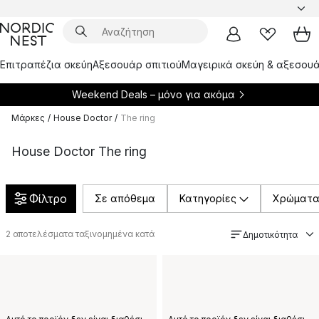
Επιτραπέζια σκεύη
Αξεσουάρ σπιτιού
Μαγειρικά σκεύη & αξεσουά
Weekend Deals – μόνο για
ακόμα
Μάρκες
/
House Doctor
/
The ring
House Doctor The ring
Φίλτρο
Σε απόθεμα
Κατηγορίες
Χρώματ
2
αποτελέσματα ταξινομημένα κατά
Δημοτικότητα