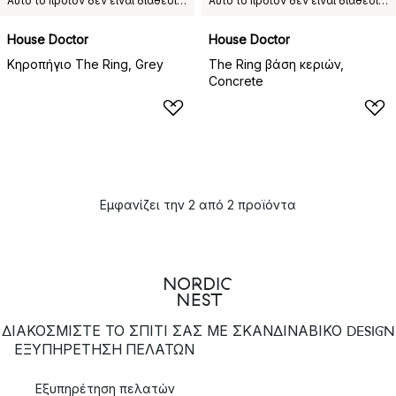
Αυτό το προϊόν δεν είναι διαθέσιμο στη χώρα παράδοσης που έχετε επιλέξει.
Αυτό το προϊόν δεν είναι διαθέσιμο στη χώρα παράδοσης που έχετε επιλέξει.
House Doctor
House Doctor
Κηροπήγιο The Ring, Grey
The Ring βάση κεριών,
Concrete
Εμφανίζει την 2 από 2 προϊόντα
ΔΙΑΚΟΣΜΙΣΤΕ ΤΟ ΣΠΙΤΙ ΣΑΣ ΜΕ ΣΚΑΝΔΙΝΑΒΙΚΟ DESIGN
ΕΞΥΠΗΡΈΤΗΣΗ ΠΕΛΑΤΏΝ
Εξυπηρέτηση πελατών