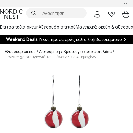
Επιτραπέζια σκεύη
Αξεσουάρ σπιτιού
Μαγειρικά σκεύη & αξεσουά
Weekend Deals:
Νέες προσφορές κάθε Σαββατοκύριακο
Αξεσουάρ σπιτιού
/
Διακόσμηση
/
Χριστουγεννιάτικα στολίδια
/
Twister χριστουγεννιάτικη μπάλα Ø6 εκ. 4 τεμαχίων