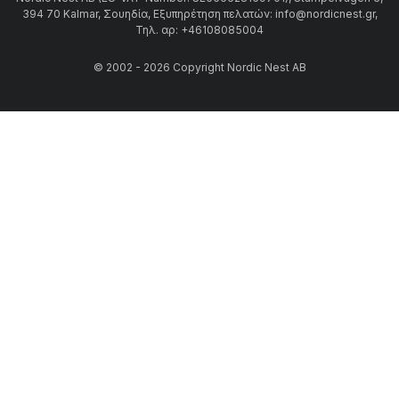
394 70 Kalmar, Σουηδία, Εξυπηρέτηση πελατών: info@nordicnest.gr,
Τηλ. αρ: +46108085004
© 2002 - 2026 Copyright Nordic Nest AB